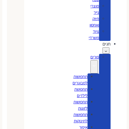
מוצרי
נייר
תיוק
ואחסון
ציוד
משרדי
חגים
פורים
תחפושות
למבוגרים
תחפושת
לילדים
תחפושות
לזוגות
תחפושות
לתינוקות
איפור