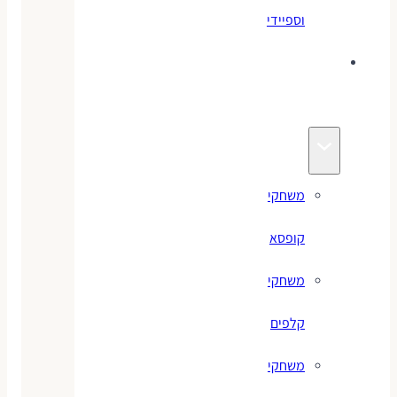
וספיידי
משחקים
לילדים
משחקי
קופסא
משחקי
קלפים
משחקי