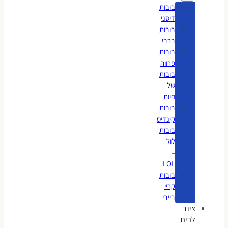
בובות
דיסני
בובות
ברבי
בובות
פרווה
בובות
של
חיות
בובות
קינדיס
בובות
לול
–
LOL
בובות
קריי
בייבי
ציוד
לבית