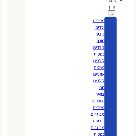
מוצרי
חורף
מטריות
ילדים
כובעי
חורף
לילדים
כפפות
לילדים
מחמם
אוזניים
לילדים
חם
צוואר
וצעיפים
מטריות
מבוגרים
כובעים
מבוגרים
כפפות