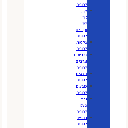
לפורים
אף,
אוזן,
לשון
וקרניים
לפורים
גלימות
לפורים
גרביונים
וגרביים
לפורים
חצאיות
לפורים
כובעים
לפורים
כליי
נשק
לפורים
כנפיים
לפורים