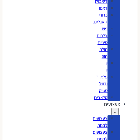
דיאבולו
דאפו
כדורי
ג'אגלינג
פויז
צלחות
סיניות
הולה
הופ
יו
יו
פלאוור
ודוויל
סטיק
קלאבים
צעצועים
צעצועים
לבנות
צעצועים
לבנים