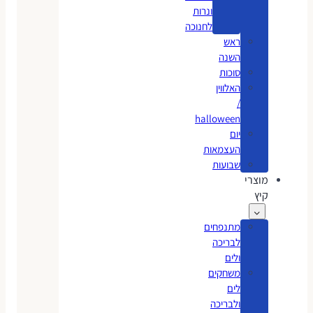
ונרות
לחנוכה
ראש
השנה
סוכות
האלווין
/
halloween
יום
העצמאות
שבועות
מוצרי
קיץ
מתנפחים
לבריכה
ולים
משחקים
לים
ולבריכה