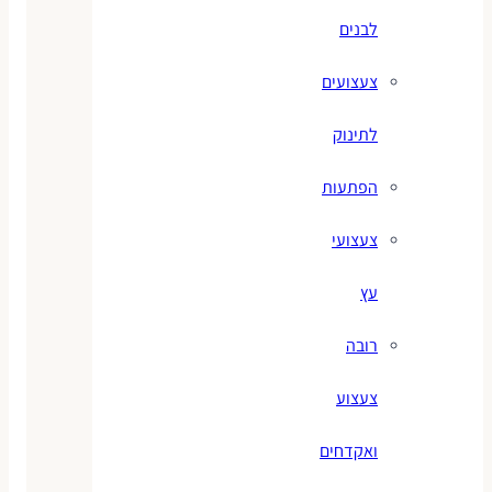
לבנים
צעצועים
לתינוק
הפתעות
צעצועי
עץ
רובה
צעצוע
ואקדחים