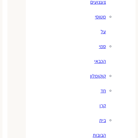
צעצועים
מטוסי
על
סמי
הכבאי
קוקומלון
חד
קרן
בית
הבובות