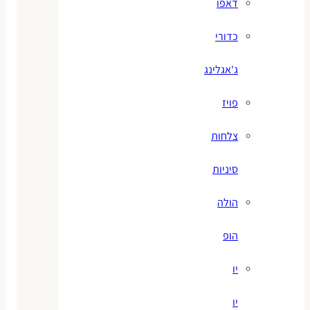
דאפו
כדורי
ג'אגלינג
פויז
צלחות
סיניות
הולה
הופ
יו
יו