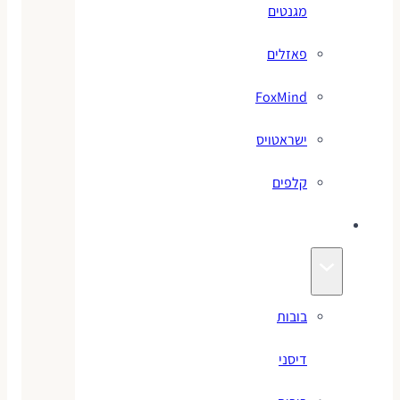
מגנטים
פאזלים
FoxMind
ישראטויס
קלפים
בובות
בובות
דיסני