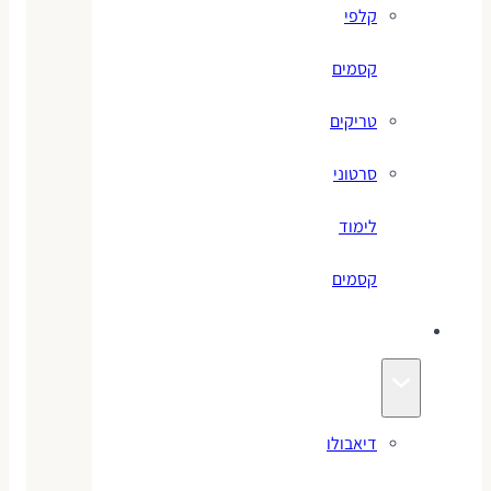
קלפי
קסמים
טריקים
סרטוני
לימוד
קסמים
ג׳אגלינג
דיאבולו