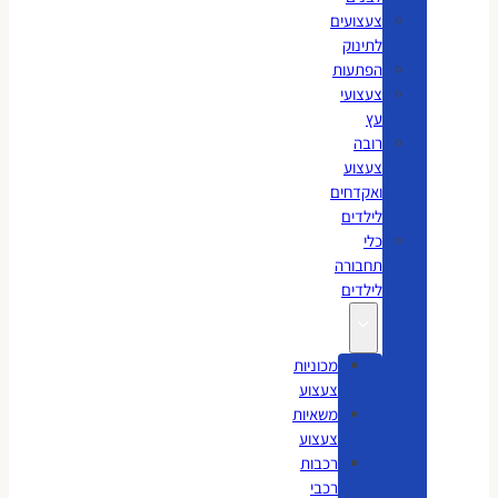
צעצועים
לתינוק
הפתעות
צעצועי
עץ
רובה
צעצוע
ואקדחים
לילדים
כלי
תחבורה
לילדים
מכוניות
צעצוע
משאיות
צעצוע
רכבות
רכבי