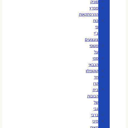
סוניק
מפרץ
ההרפתקאות
כוח
פי
ג'יי
צעצועים
מטוסי
על
סמי
הכבאי
קוקומלון
חד
קרן
בית
הבובות
של
גבי
ברבי
מיני
מאוס