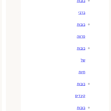
בובות
ברבי
בובות
פרווה
בובות
של
חיות
בובות
קינדיס
בובות