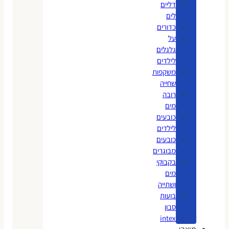
דליים
לים
כדורים
על
גלגלים
לילדים
משקפות
שחייה
רובה
מים
כובעים
לילדים
כובעים
מבוגרים
בקבוקי
מים
ושתייה
בועות
סבון
intex