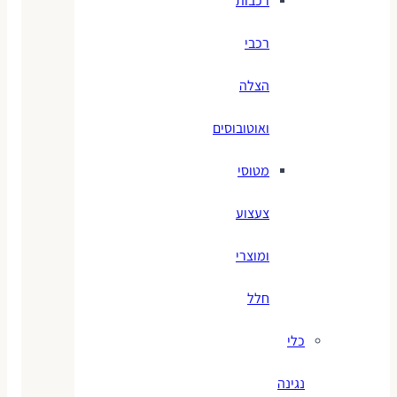
רכבות
רכבי
הצלה
ואוטובוסים
מטוסי
צעצוע
ומוצרי
חלל
כלי
נגינה