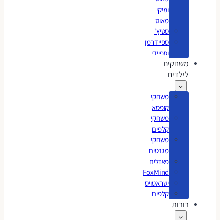
ומיקי
מאוס
סטיץ'
ספיידרמן
וספיידי
משחקים
לילדים
משחקי
קופסא
משחקי
קלפים
משחקי
מגנטים
פאזלים
FoxMind
ישראטויס
קלפים
בובות