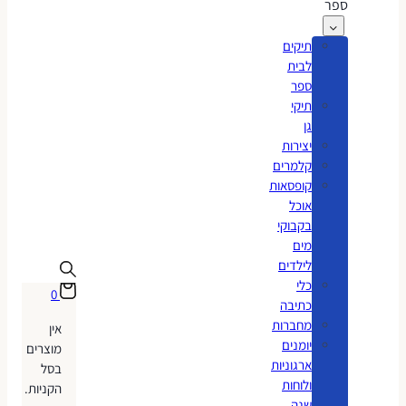
ספר
תיקים
לבית
ספר
תיקי
גן
יצירות
קלמרים
קופסאות
אוכל
בקבוקי
מים
לילדים
כלי
0
כתיבה
מחברות
אין
יומנים
מוצרים
ארגוניות
בסל
ולוחות
הקניות.
שנה