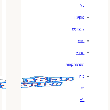
על
פוקימון
צעצועים
סוניק
מפרץ
ההרפתקאות
כוח
פי
ג'יי