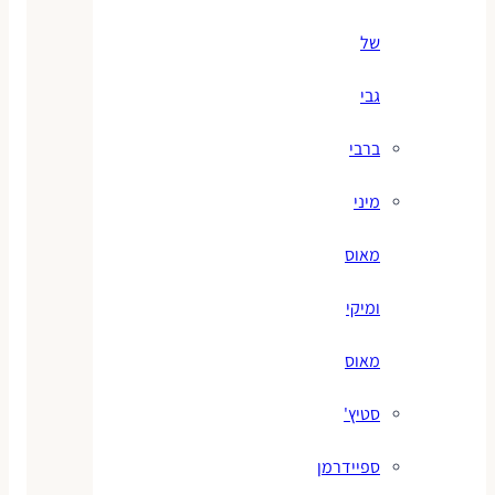
של
גבי
ברבי
מיני
מאוס
ומיקי
מאוס
סטיץ'
ספיידרמן