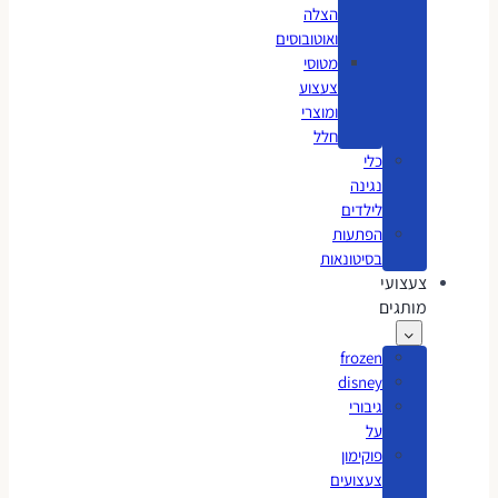
הצלה
ואוטובוסים
מטוסי
צעצוע
ומוצרי
חלל
כלי
נגינה
לילדים
הפתעות
בסיטונאות
צעצועי
מותגים
frozen
disney
גיבורי
על
פוקימון
צעצועים