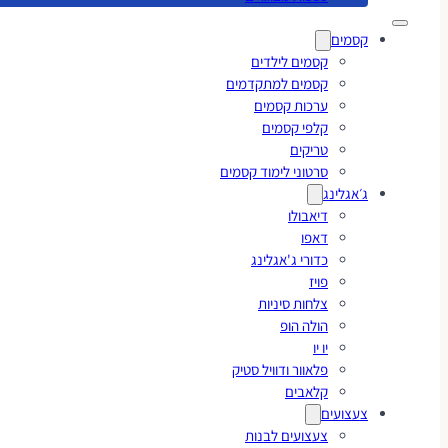
קסמים
קסמים לילדים
קסמים למתקדמים
ערכות קסמים
קלפי קסמים
טריקים
סרטוני לימוד קסמים
ג׳אגלינג
דיאבולו
דאפו
כדורי ג'אגלינג
פויז
צלחות סיניות
הולה הופ
יו יו
פלאוור ודוויל סטיק
קלאבים
צעצועים
צעצועים לבנות