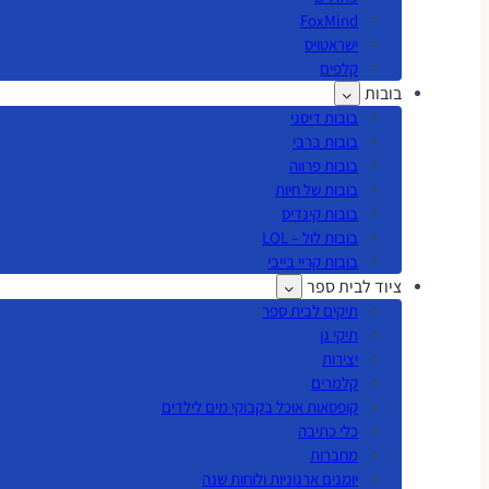
FoxMind
ישראטויס
קלפים
בובות
בובות דיסני
בובות ברבי
בובות פרווה
בובות של חיות
בובות קינדיס
בובות לול – LOL
בובות קריי בייבי
ציוד לבית ספר
תיקים לבית ספר
תיקי גן
יצירות
קלמרים
קופסאות אוכל בקבוקי מים לילדים
כלי כתיבה
מחברות
יומנים ארגוניות ולוחות שנה