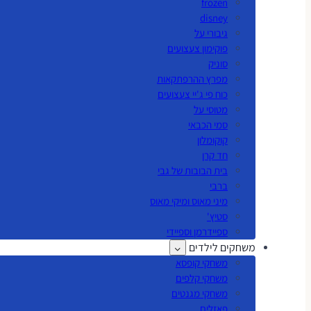
frozen
disney
גיבורי על
פוקימון צעצועים
סוניק
מפרץ ההרפתקאות
כוח פי ג'יי צעצועים
מטוסי על
סמי הכבאי
קוקומלון
חד קרן
בית הבובות של גבי
ברבי
מיני מאוס ומיקי מאוס
סטיץ'
ספיידרמן וספיידי
משחקים לילדים
משחקי קופסא
משחקי קלפים
משחקי מגנטים
פאזלים