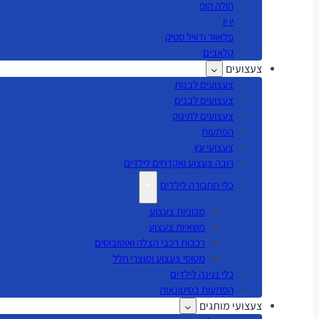
הולה הופ
יו יו
פלאוור ודוויל סטיק
קלאבים
צעצועים
צעצועים לבנות
צעצועים לבנים
צעצועים לתינוק
הפתעות
צעצועי עץ
רובה צעצוע ואקדחים לילדים
כלי תחבורה לילדים
מכוניות צעצוע
משאיות צעצוע
רכבות רכבי הצלה ואוטובוסים
מטוסי צעצוע ומוצרי חלל
כלי נגינה לילדים
הפתעות בסיטונאות
צעצועי מותגים