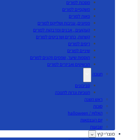
מסכות לפורים
משקפיים לפורים
פאות לפורים
פפיונים, עניבות ושלייקס לפורים
קעקועים , אבנים ומדבקות לפורים
קשתות, כתרים ושרביטים לפורים
ריסים לפורים
שיניים לפורים
תוספות שיער, שפמים וזקנים לפורים
תכשיטים ואביזרים לפורים
חנוכה
סביבונים
חנוכיות ונרות לחנוכה
ראש השנה
סוכות
האלווין / halloween
יום העצמאות
שבועות
מוצרי קיץ