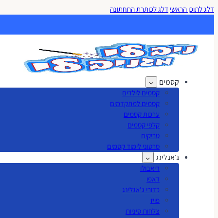
דלג לתוכן הראשי
דלג לכותרת התחתונה
קסמים
קסמים לילדים
קסמים למתקדמים
ערכות קסמים
קלפי קסמים
טריקים
סרטוני לימוד קסמים
ג׳אגלינג
דיאבולו
דאפו
כדורי ג'אגלינג
פויז
צלחות סיניות