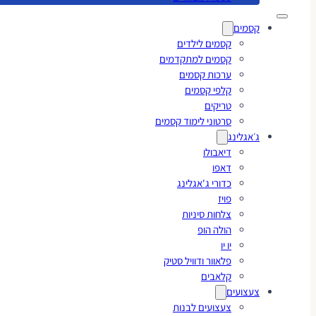
קסמים
קסמים לילדים
קסמים למתקדמים
ערכות קסמים
קלפי קסמים
טריקים
סרטוני לימוד קסמים
ג׳אגלינג
דיאבולו
דאפו
כדורי ג'אגלינג
פויז
צלחות סיניות
הולה הופ
יו יו
פלאוור ודוויל סטיק
קלאבים
צעצועים
צעצועים לבנות