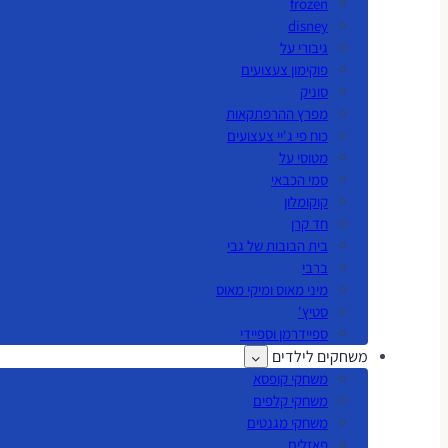
frozen
disney
גיבורי על
פוקימון צעצועים
סוניק
מפרץ ההרפתקאות
כוח פי ג'יי צעצועים
מטוסי על
סמי הכבאי
קוקומלון
חד קרן
בית הבובות של גבי
ברבי
מיני מאוס ומיקי מאוס
סטיץ'
ספיידרמן וספיידי
משחקים לילדים
משחקי קופסא
משחקי קלפים
משחקי מגנטים
פאזלים