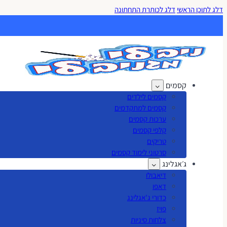
דלג לתוכן הראשי
דלג לכותרת התחתונה
קסמים
קסמים לילדים
קסמים למתקדמים
ערכות קסמים
קלפי קסמים
טריקים
סרטוני לימוד קסמים
ג׳אגלינג
דיאבולו
דאפו
כדורי ג'אגלינג
פויז
צלחות סיניות