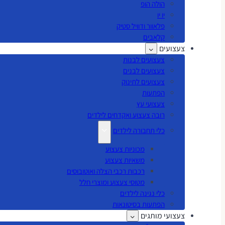
הולה הופ
יו יו
פלאוור ודוויל סטיק
קלאבים
צעצועים
צעצועים לבנות
צעצועים לבנים
צעצועים לתינוק
הפתעות
צעצועי עץ
רובה צעצוע ואקדחים לילדים
כלי תחבורה לילדים
מכוניות צעצוע
משאיות צעצוע
רכבות רכבי הצלה ואוטובוסים
מטוסי צעצוע ומוצרי חלל
כלי נגינה לילדים
הפתעות בסיטונאות
צעצועי מותגים