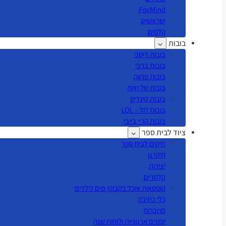
FoxMind
ישראטויס
קלפים
בובות
בובות דיסני
בובות ברבי
בובות פרווה
בובות של חיות
בובות קינדיס
בובות לול – LOL
בובות קריי בייבי
ציוד לבית ספר
תיקים לבית ספר
תיקי גן
יצירות
קלמרים
קופסאות אוכל בקבוקי מים לילדים
כלי כתיבה
מחברות
יומנים ארגוניות ולוחות שנה