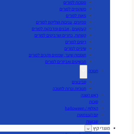
מסכות לפורים
משקפיים לפורים
פאות לפורים
פפיונים, עניבות ושלייקס לפורים
קעקועים , אבנים ומדבקות לפורים
קשתות, כתרים ושרביטים לפורים
ריסים לפורים
שיניים לפורים
תוספות שיער, שפמים וזקנים לפורים
תכשיטים ואביזרים לפורים
חנוכה
סביבונים
חנוכיות ונרות לחנוכה
ראש השנה
סוכות
האלווין / halloween
יום העצמאות
שבועות
מוצרי קיץ