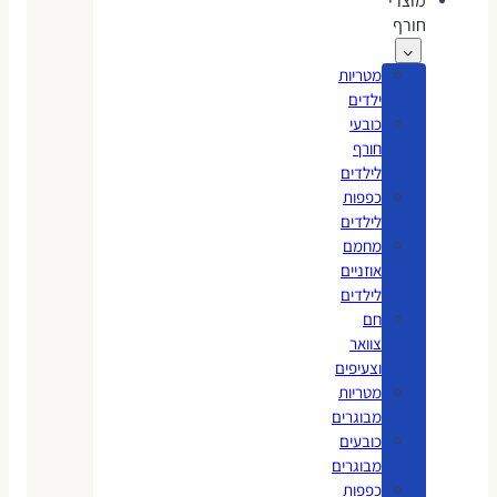
מוצרי
חורף
מטריות
ילדים
כובעי
חורף
לילדים
כפפות
לילדים
מחמם
אוזניים
לילדים
חם
צוואר
וצעיפים
מטריות
מבוגרים
כובעים
מבוגרים
כפפות