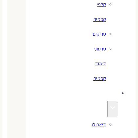
קלפי
קסמים
טריקים
סרטוני
לימוד
קסמים
ג׳אגלינג
דיאבולו