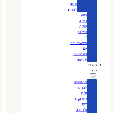
ונרות
לחנוכה
ראש
השנה
סוכות
האלווין
/
halloween
יום
העצמאות
שבועות
מוצרי
קיץ
מתנפחים
לבריכה
ולים
משחקים
לים
ולבריכה