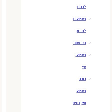
לבנים
צעצועים
לתינוק
הפתעות
צעצועי
עץ
רובה
צעצוע
ואקדחים