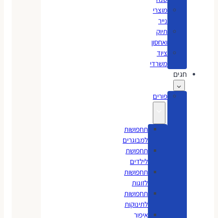
מוצרי
נייר
תיוק
ואחסון
ציוד
משרדי
חגים
פורים
תחפושות
למבוגרים
תחפושת
לילדים
תחפושות
לזוגות
תחפושות
לתינוקות
איפור