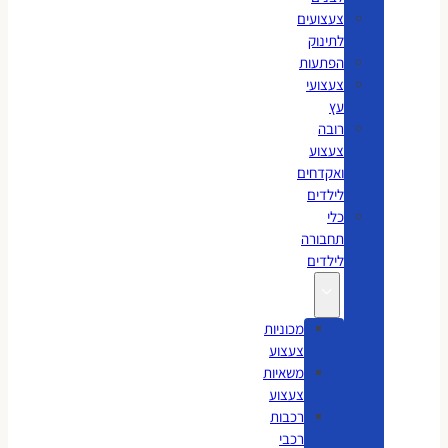
צעצועים
לתינוק
הפתעות
צעצועי
עץ
רובה
צעצוע
ואקדחים
לילדים
כלי
תחבורה
לילדים
מכוניות
צעצוע
משאיות
צעצוע
רכבות
רכבי