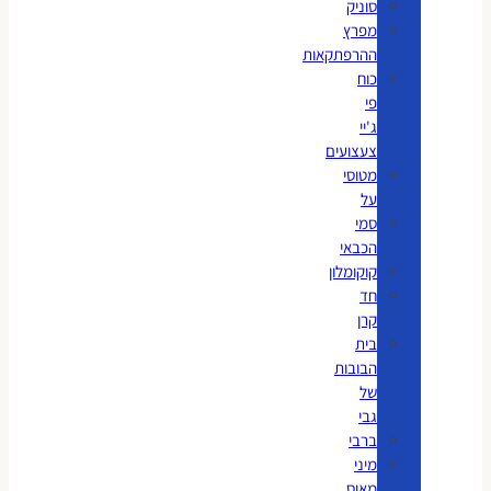
סוניק
מפרץ
ההרפתקאות
כוח
פי
ג'יי
צעצועים
מטוסי
על
סמי
הכבאי
קוקומלון
חד
קרן
בית
הבובות
של
גבי
ברבי
מיני
מאוס