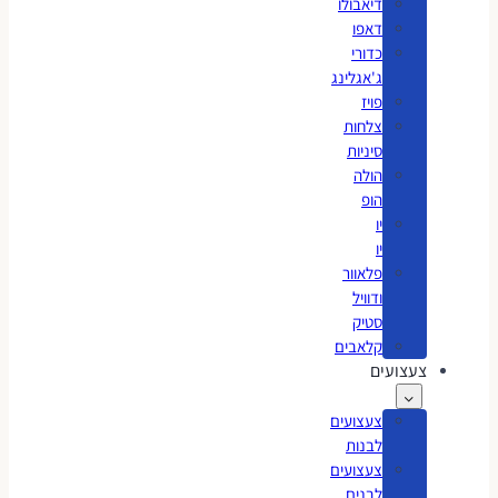
דיאבולו
דאפו
כדורי
ג'אגלינג
פויז
צלחות
סיניות
הולה
הופ
יו
יו
פלאוור
ודוויל
סטיק
קלאבים
צעצועים
צעצועים
לבנות
צעצועים
לבנים