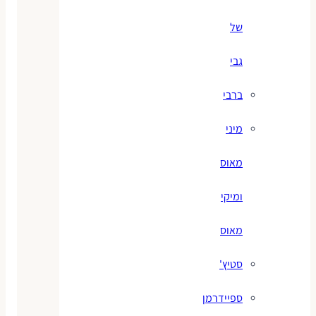
של
גבי
ברבי
מיני
מאוס
ומיקי
מאוס
סטיץ'
ספיידרמן