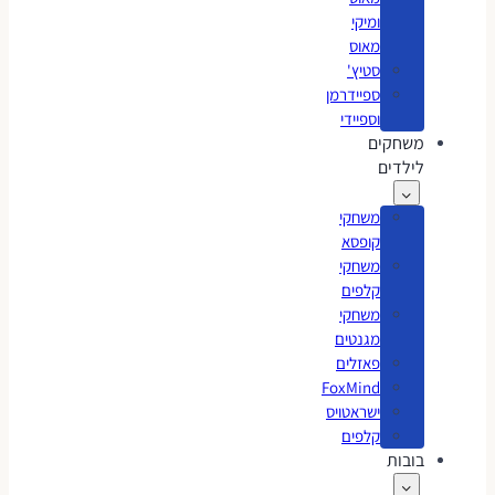
ומיקי
מאוס
סטיץ'
ספיידרמן
וספיידי
משחקים
לילדים
משחקי
קופסא
משחקי
קלפים
משחקי
מגנטים
פאזלים
FoxMind
ישראטויס
קלפים
בובות