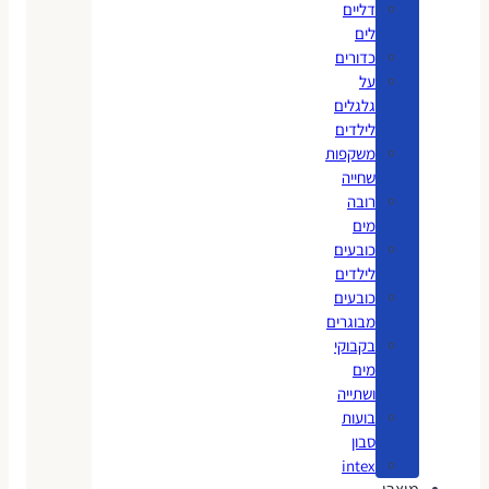
דליים
לים
כדורים
על
גלגלים
לילדים
משקפות
שחייה
רובה
מים
כובעים
לילדים
כובעים
מבוגרים
בקבוקי
מים
ושתייה
בועות
סבון
intex