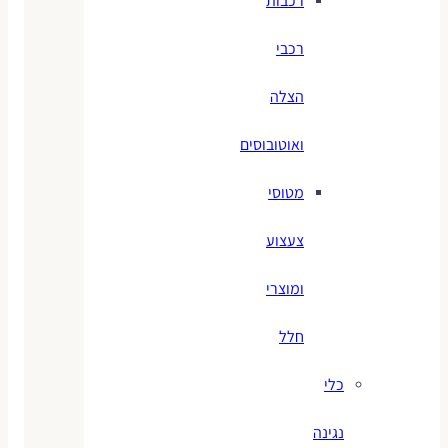
רכבות
רכבי
הצלה
ואוטובוסים
מטוסי
צעצוע
ומוצרי
חלל
כלי
נגינה