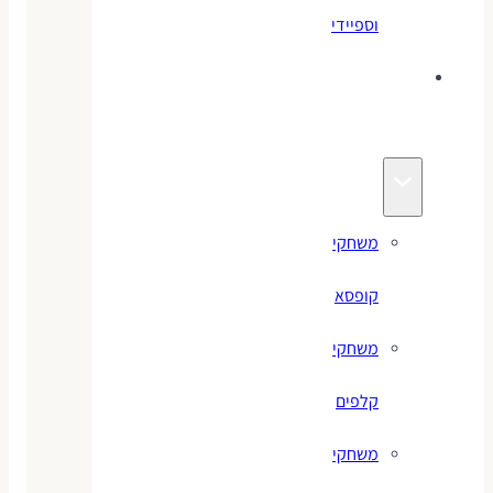
וספיידי
משחקים
לילדים
משחקי
קופסא
משחקי
קלפים
משחקי