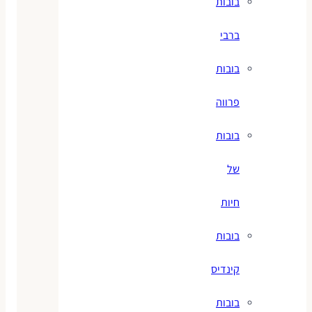
בובות
ברבי
בובות
פרווה
בובות
של
חיות
בובות
קינדיס
בובות