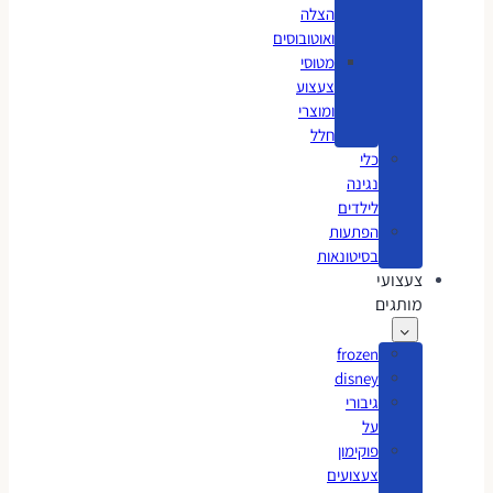
הצלה
ואוטובוסים
מטוסי
צעצוע
ומוצרי
חלל
כלי
נגינה
לילדים
הפתעות
בסיטונאות
צעצועי
מותגים
frozen
disney
גיבורי
על
פוקימון
צעצועים