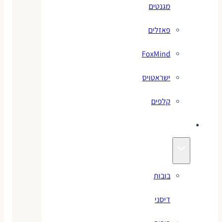
מגנטים
פאזלים
FoxMind
ישראטויס
קלפים
בובות
בובות
דיסני