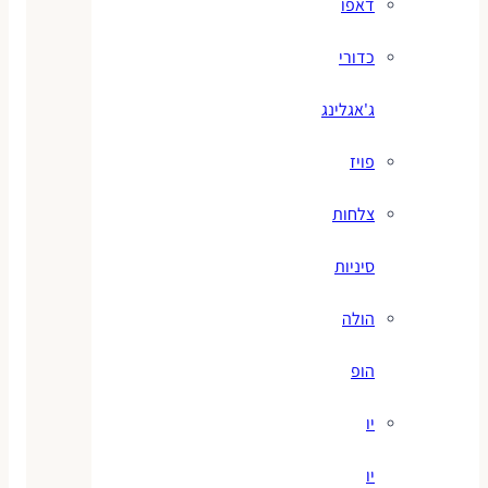
דאפו
כדורי
ג'אגלינג
פויז
צלחות
סיניות
הולה
הופ
יו
יו