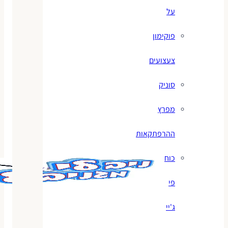
על
פוקימון
צעצועים
סוניק
מפרץ
ההרפתקאות
כוח
פי
ג'יי