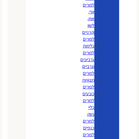
לפורים
אף,
אוזן,
לשון
וקרניים
לפורים
גלימות
לפורים
גרביונים
וגרביים
לפורים
חצאיות
לפורים
כובעים
לפורים
כליי
נשק
לפורים
כנפיים
לפורים