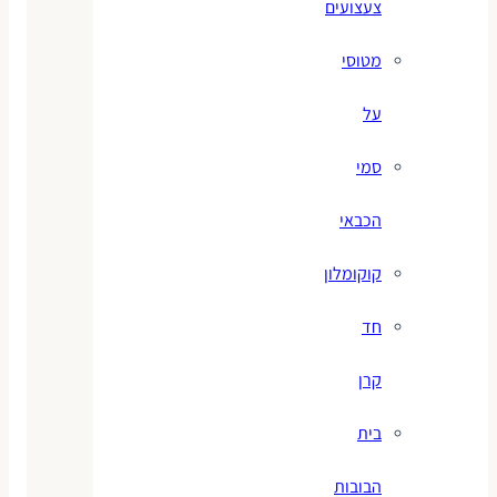
צעצועים
מטוסי
על
סמי
הכבאי
קוקומלון
חד
קרן
בית
הבובות