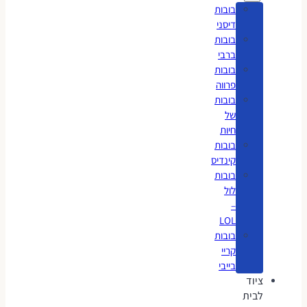
בובות
דיסני
בובות
ברבי
בובות
פרווה
בובות
של
חיות
בובות
קינדיס
בובות
לול
–
LOL
בובות
קריי
בייבי
ציוד
לבית