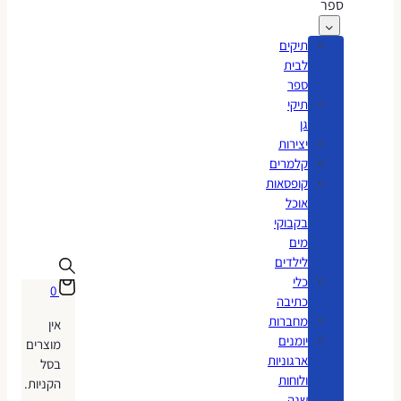
ספר
תיקים
לבית
ספר
תיקי
גן
יצירות
קלמרים
קופסאות
אוכל
בקבוקי
מים
לילדים
כלי
0
כתיבה
מחברות
אין
יומנים
מוצרים
ארגוניות
בסל
ולוחות
הקניות.
שנה