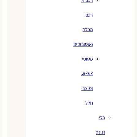
רכבות
רכבי
הצלה
ואוטובוסים
מטוסי
צעצוע
ומוצרי
חלל
כלי
נגינה