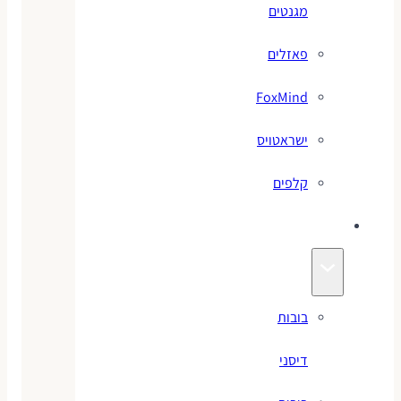
מגנטים
פאזלים
FoxMind
ישראטויס
קלפים
בובות
בובות
דיסני