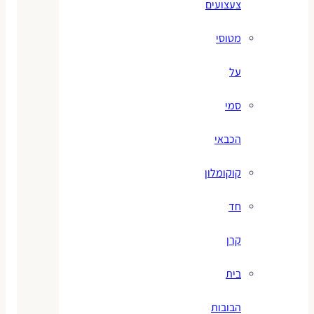
צעצועים
מטוסי
על
סמי
הכבאי
קוקומלון
חד
קרן
בית
הבובות