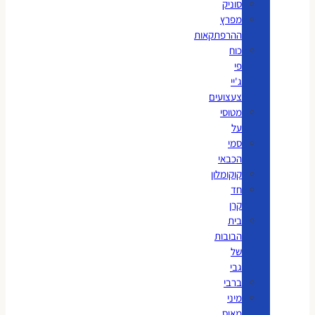
סוניק
מפרץ
ההרפתקאות
כוח
פי
ג'יי
צעצועים
מטוסי
על
סמי
הכבאי
קוקומלון
חד
קרן
בית
הבובות
של
גבי
ברבי
מיני
מאוס