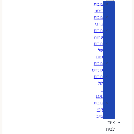
בובות
דיסני
בובות
ברבי
בובות
פרווה
בובות
של
חיות
בובות
קינדיס
בובות
לול
–
LOL
בובות
קריי
בייבי
ציוד
לבית