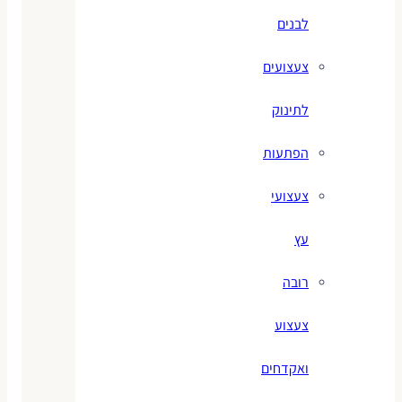
לבנים
צעצועים
לתינוק
הפתעות
צעצועי
עץ
רובה
צעצוע
ואקדחים