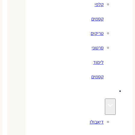
קלפי
קסמים
טריקים
סרטוני
לימוד
קסמים
ג׳אגלינג
דיאבולו