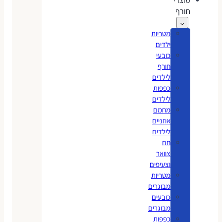
מוצרי
חורף
מטריות
ילדים
כובעי
חורף
לילדים
כפפות
לילדים
מחמם
אוזניים
לילדים
חם
צוואר
וצעיפים
מטריות
מבוגרים
כובעים
מבוגרים
כפפות