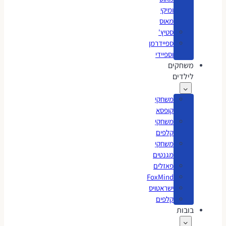
ומיקי
מאוס
סטיץ'
ספיידרמן
וספיידי
משחקים
לילדים
משחקי
קופסא
משחקי
קלפים
משחקי
מגנטים
פאזלים
FoxMind
ישראטויס
קלפים
בובות