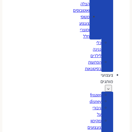
הצלה
ואוטובוסים
מטוסי
צעצוע
ומוצרי
חלל
כלי
נגינה
לילדים
הפתעות
בסיטונאות
צעצועי
מותגים
frozen
disney
גיבורי
על
פוקימון
צעצועים