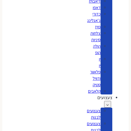
דיאבולו
דאפו
כדורי
ג'אגלינג
פויז
צלחות
סיניות
הולה
הופ
יו
יו
פלאוור
ודוויל
סטיק
קלאבים
צעצועים
צעצועים
לבנות
צעצועים
לבנים