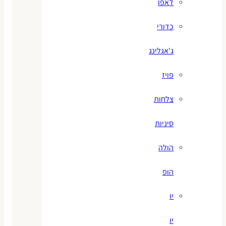
דאפו
כדורי
ג'אגלינג
פויז
צלחות
סיניות
הולה
הופ
יו
יו