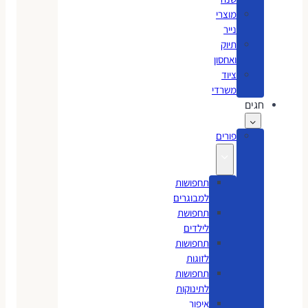
מוצרי
נייר
תיוק
ואחסון
ציוד
משרדי
חגים
פורים
תחפושות
למבוגרים
תחפושת
לילדים
תחפושות
לזוגות
תחפושות
לתינוקות
איפור