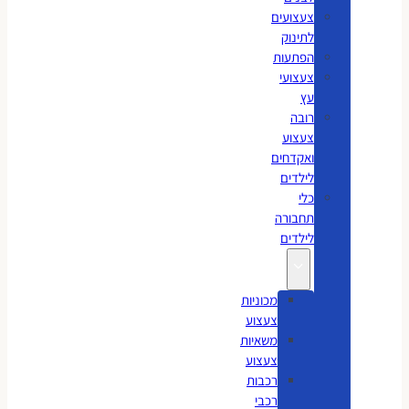
צעצועים
לתינוק
הפתעות
צעצועי
עץ
רובה
צעצוע
ואקדחים
לילדים
כלי
תחבורה
לילדים
מכוניות
צעצוע
משאיות
צעצוע
רכבות
רכבי