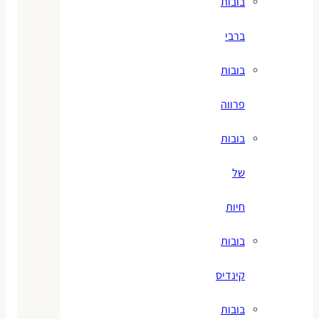
בובות
ברבי
בובות
פרווה
בובות
של
חיות
בובות
קינדיס
בובות