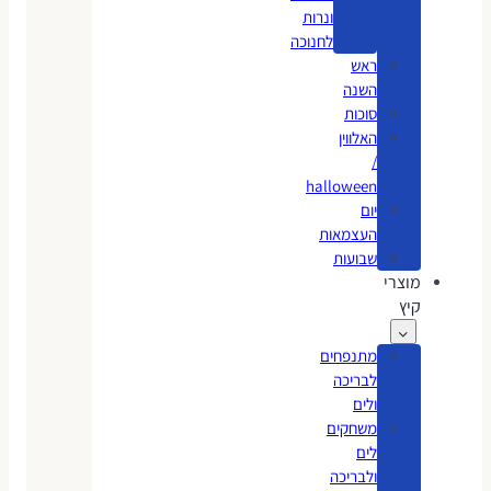
ונרות
לחנוכה
ראש
השנה
סוכות
האלווין
/
halloween
יום
העצמאות
שבועות
מוצרי
קיץ
מתנפחים
לבריכה
ולים
משחקים
לים
ולבריכה