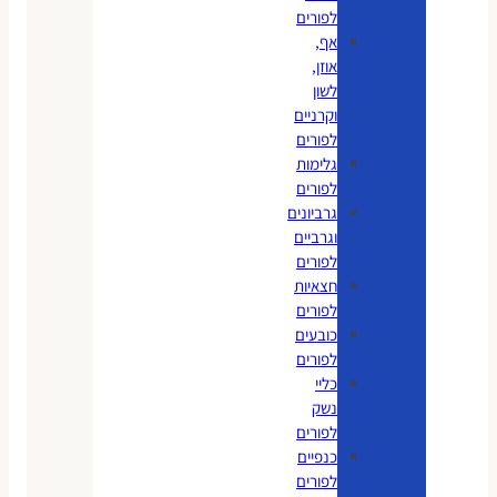
לפורים
אף,
אוזן,
לשון
וקרניים
לפורים
גלימות
לפורים
גרביונים
וגרביים
לפורים
חצאיות
לפורים
כובעים
לפורים
כליי
נשק
לפורים
כנפיים
לפורים