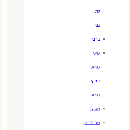
של
גבי
ברבי
מיני
מאוס
ומיקי
מאוס
סטיץ'
ספיידרמן