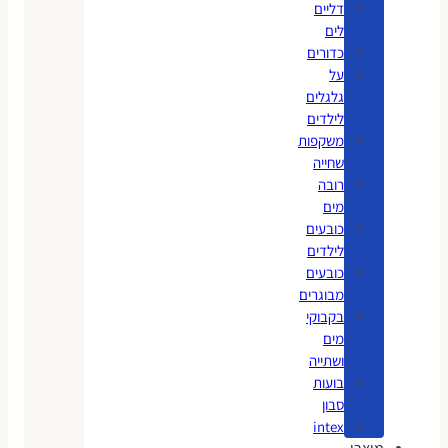
דליים
לים
כדורים
על
גלגלים
לילדים
משקפות
שחייה
רובה
מים
כובעים
לילדים
כובעים
מבוגרים
בקבוקי
מים
ושתייה
בועות
סבון
intex