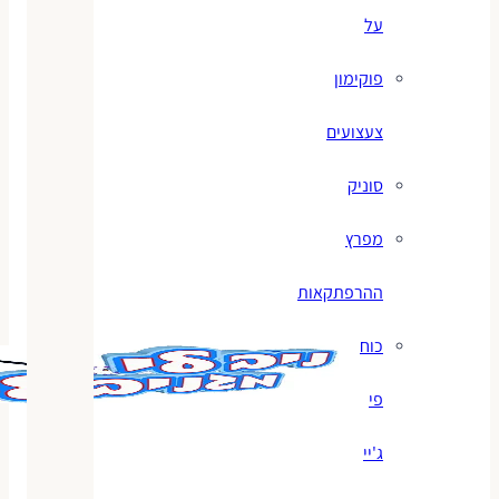
על
פוקימון
צעצועים
סוניק
מפרץ
ההרפתקאות
כוח
פי
ג'יי