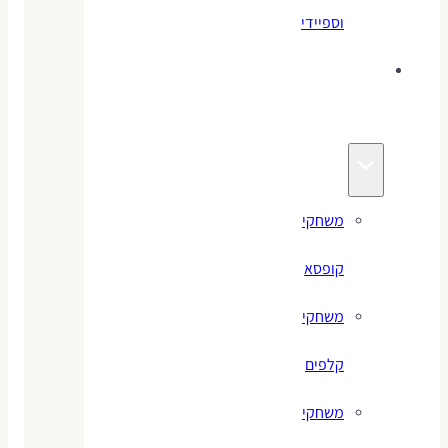
וספיידי
משחקים
לילדים
משחקי
קופסא
משחקי
קלפים
משחקי