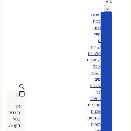
ספר
תיקים
לבית
ספר
תיקי
גן
יצירות
קלמרים
קופסאות
אוכל
בקבוקי
מים
לילדים
כלי
0
כתיבה
מחברות
אין
יומנים
מוצרים
ארגוניות
בסל
ולוחות
הקניות.
שנה