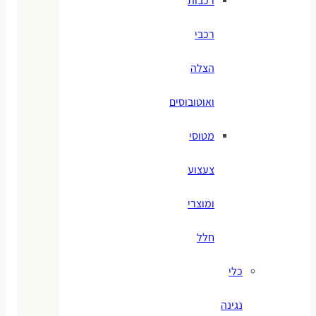
רכבות
רכבי
הצלה
ואוטובוסים
מטוסי
צעצוע
ומוצרי
חלל
כלי
נגינה