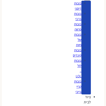
בובות
דיסני
בובות
ברבי
בובות
פרווה
בובות
של
חיות
בובות
קינדיס
בובות
לול
–
LOL
בובות
קריי
בייבי
ציוד
לבית