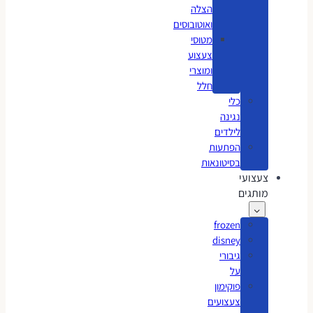
הצלה
ואוטובוסים
מטוסי
צעצוע
ומוצרי
חלל
כלי
נגינה
לילדים
הפתעות
בסיטונאות
צעצועי
מותגים
frozen
disney
גיבורי
על
פוקימון
צעצועים