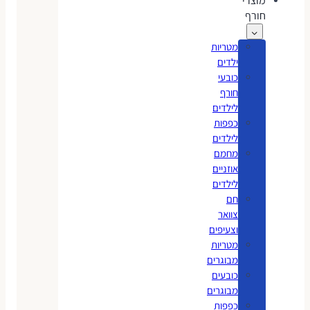
מוצרי
חורף
מטריות
ילדים
כובעי
חורף
לילדים
כפפות
לילדים
מחמם
אוזניים
לילדים
חם
צוואר
וצעיפים
מטריות
מבוגרים
כובעים
מבוגרים
כפפות