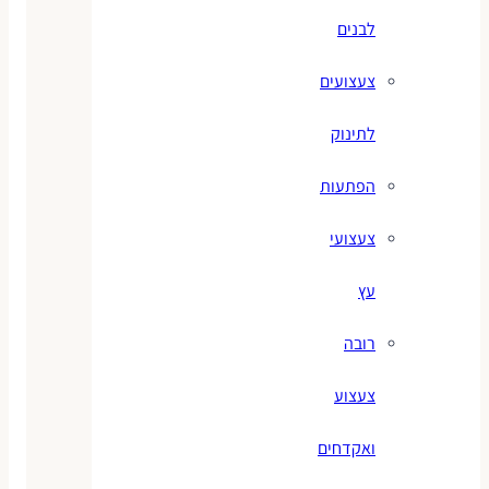
לבנים
צעצועים
לתינוק
הפתעות
צעצועי
עץ
רובה
צעצוע
ואקדחים