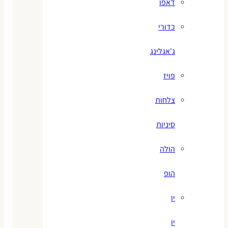
דאפו
כדורי
ג'אגלינג
פויז
צלחות
סיניות
הולה
הופ
יו
יו