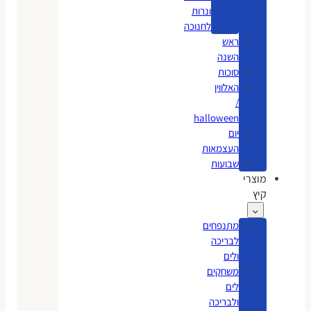
ונרות
לחנוכה
ראש
השנה
סוכות
האלווין
/
halloween
יום
העצמאות
שבועות
מוצרי
קיץ
מתנפחים
לבריכה
ולים
משחקים
לים
ולבריכה