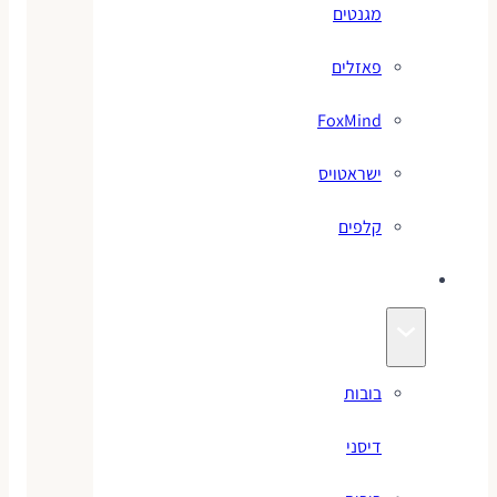
מגנטים
פאזלים
FoxMind
ישראטויס
קלפים
בובות
בובות
דיסני