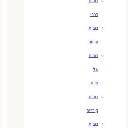
בובות
ברבי
בובות
פרווה
בובות
של
חיות
בובות
קינדיס
בובות