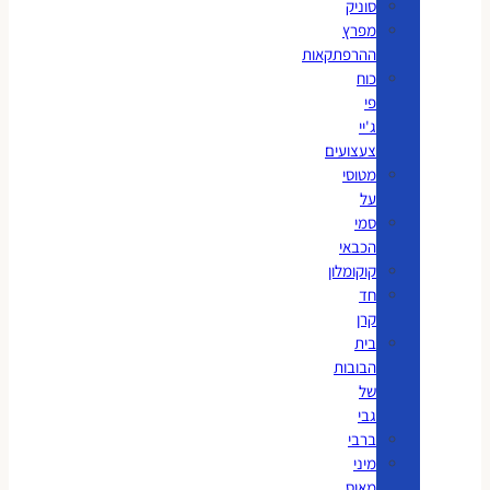
סוניק
מפרץ
ההרפתקאות
כוח
פי
ג'יי
צעצועים
מטוסי
על
סמי
הכבאי
קוקומלון
חד
קרן
בית
הבובות
של
גבי
ברבי
מיני
מאוס