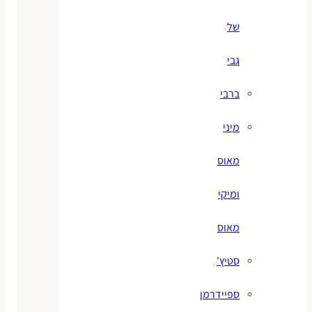
של
גבי
ברבי
מיני
מאוס
ומיקי
מאוס
סטיץ'
ספיידרמן