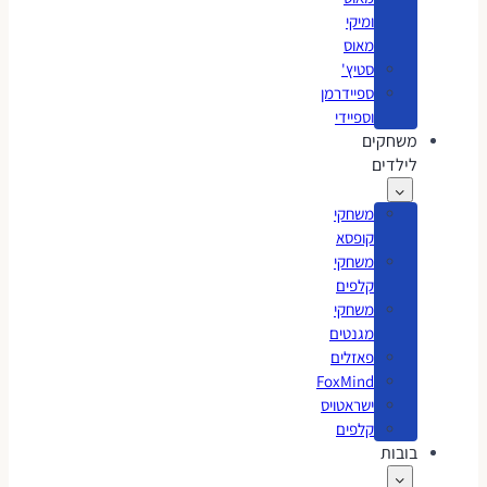
ומיקי
מאוס
סטיץ'
ספיידרמן
וספיידי
משחקים
לילדים
משחקי
קופסא
משחקי
קלפים
משחקי
מגנטים
פאזלים
FoxMind
ישראטויס
קלפים
בובות