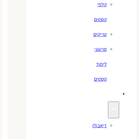
קלפי
קסמים
טריקים
סרטוני
לימוד
קסמים
ג׳אגלינג
דיאבולו