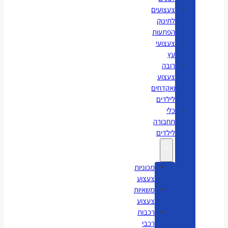
צעצועים
לתינוק
הפתעות
צעצועי
עץ
רובה
צעצוע
ואקדחים
לילדים
כלי
תחבורה
לילדים
מכוניות
צעצוע
משאיות
צעצוע
רכבות
רכבי