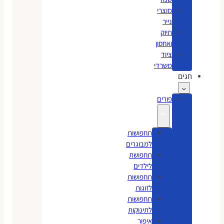
מוצרי
נייר
תיוק
ואחסון
ציוד
משרדי
חגים
פורים
תחפושות
למבוגרים
תחפושת
לילדים
תחפושות
לזוגות
תחפושות
לתינוקות
איפור