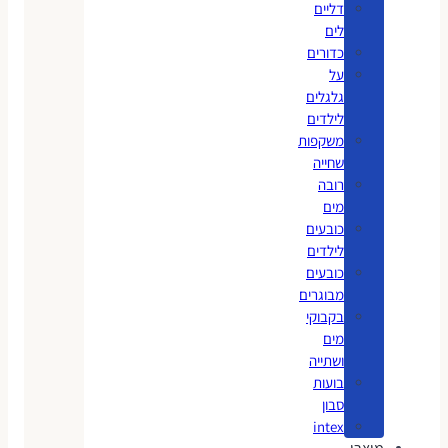
דליים
לים
כדורים
על
גלגלים
לילדים
משקפות
שחייה
רובה
מים
כובעים
לילדים
כובעים
מבוגרים
בקבוקי
מים
ושתייה
בועות
סבון
intex