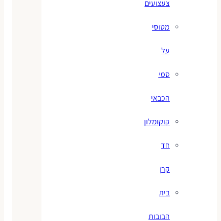
צעצועים
מטוסי
על
סמי
הכבאי
קוקומלון
חד
קרן
בית
הבובות