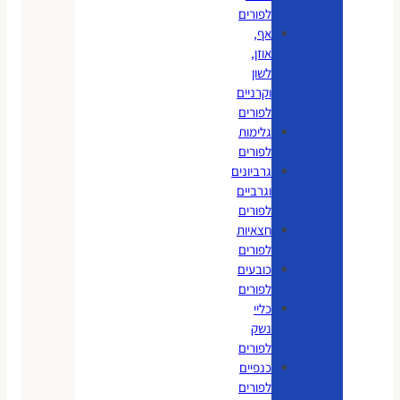
לפורים
אף,
אוזן,
לשון
וקרניים
לפורים
גלימות
לפורים
גרביונים
וגרביים
לפורים
חצאיות
לפורים
כובעים
לפורים
כליי
נשק
לפורים
כנפיים
לפורים