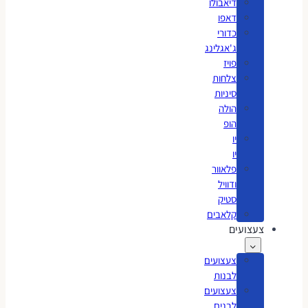
דיאבולו
דאפו
כדורי
ג'אגלינג
פויז
צלחות
סיניות
הולה
הופ
יו
יו
פלאוור
ודוויל
סטיק
קלאבים
צעצועים
צעצועים
לבנות
צעצועים
לבנים