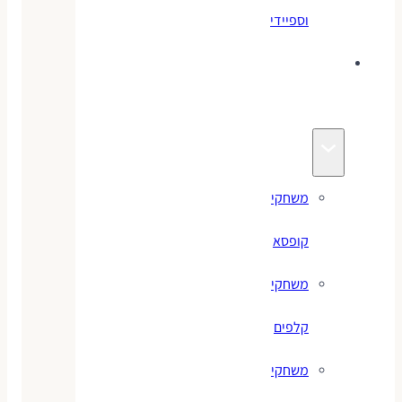
וספיידי
משחקים
לילדים
משחקי
קופסא
משחקי
קלפים
משחקי