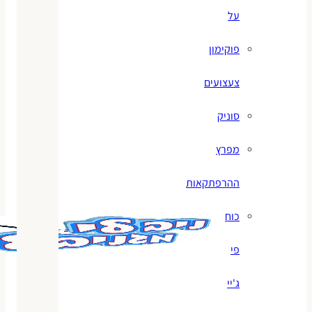
על
פוקימון
צעצועים
סוניק
מפרץ
ההרפתקאות
כוח
פי
ג'יי