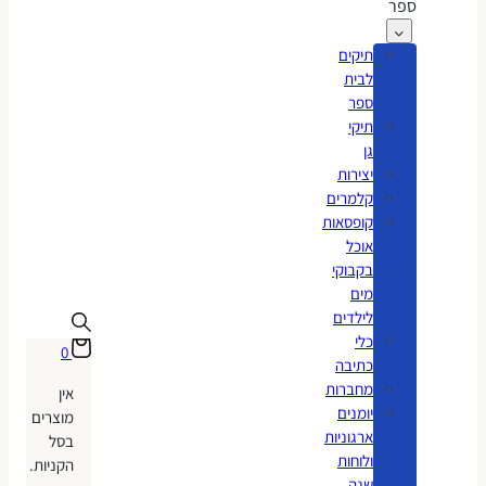
ספר
תיקים
לבית
ספר
תיקי
גן
יצירות
קלמרים
קופסאות
אוכל
בקבוקי
מים
לילדים
כלי
0
כתיבה
מחברות
אין
יומנים
מוצרים
ארגוניות
בסל
ולוחות
הקניות.
שנה