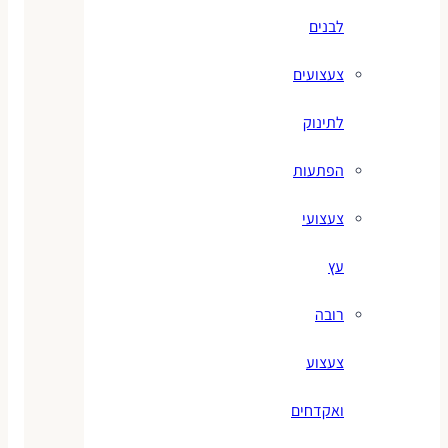
לבנים
צעצועים
לתינוק
הפתעות
צעצועי
עץ
רובה
צעצוע
ואקדחים