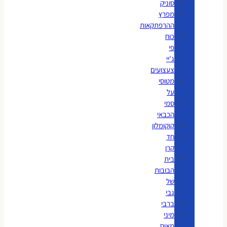
סוניק
מפרץ
ההרפתקאות
כוח
פי
ג'יי
צעצועים
מטוסי
על
סמי
הכבאי
קוקומלון
חד
קרן
בית
הבובות
של
גבי
ברבי
מיני
מאוס