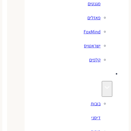
מגנטים
פאזלים
FoxMind
ישראטויס
קלפים
בובות
בובות
דיסני