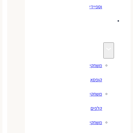
וספיידי
משחקים
לילדים
משחקי
קופסא
משחקי
קלפים
משחקי