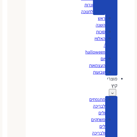
ונרות
לחנוכה
ראש
השנה
סוכות
האלווין
/
halloween
יום
העצמאות
שבועות
מוצרי
קיץ
מתנפחים
לבריכה
ולים
משחקים
לים
ולבריכה