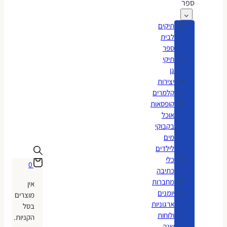
ספר
תיקים
לבית
ספר
תיקי
גן
יצירות
קלמרים
קופסאות
אוכל
בקבוקי
מים
לילדים
כלי
0
כתיבה
מחברות
אין
יומנים
מוצרים
ארגוניות
בסל
ולוחות
הקניות.
שנה