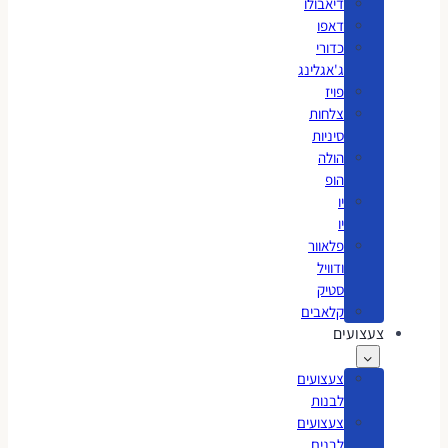
דיאבולו
דאפו
כדורי
ג'אגלינג
פויז
צלחות
סיניות
הולה
הופ
יו
יו
פלאוור
ודוויל
סטיק
קלאבים
צעצועים
צעצועים
לבנות
צעצועים
לבנים