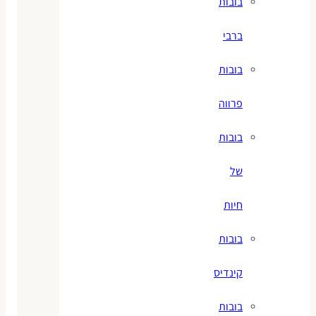
בובות
ברבי
בובות
פרווה
בובות
של
חיות
בובות
קינדיס
בובות