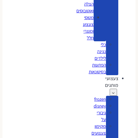
הצלה
ואוטובוסים
מטוסי
צעצוע
ומוצרי
חלל
כלי
נגינה
לילדים
הפתעות
בסיטונאות
צעצועי
מותגים
frozen
disney
גיבורי
על
פוקימון
צעצועים