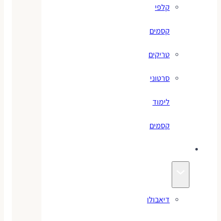
קלפי
קסמים
טריקים
סרטוני
לימוד
קסמים
ג׳אגלינג
דיאבולו