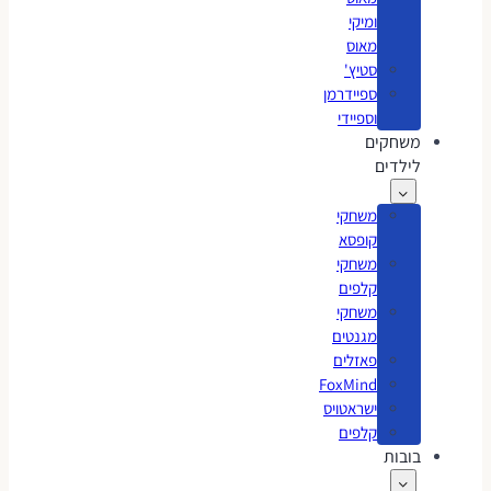
ומיקי
מאוס
סטיץ'
ספיידרמן
וספיידי
משחקים
לילדים
משחקי
קופסא
משחקי
קלפים
משחקי
מגנטים
פאזלים
FoxMind
ישראטויס
קלפים
בובות