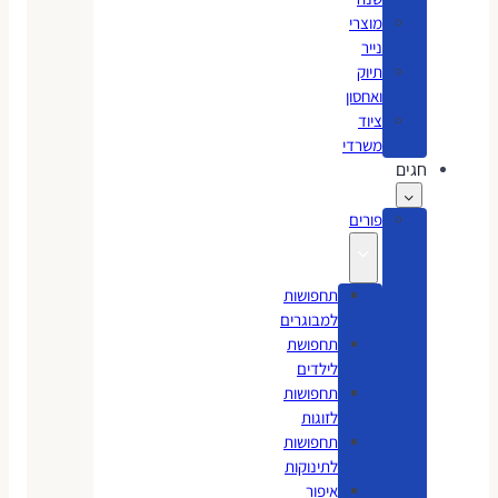
מוצרי
נייר
תיוק
ואחסון
ציוד
משרדי
חגים
פורים
תחפושות
למבוגרים
תחפושת
לילדים
תחפושות
לזוגות
תחפושות
לתינוקות
איפור