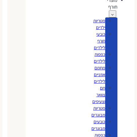
מוצרי
חורף
מטריות
ילדים
כובעי
חורף
לילדים
כפפות
לילדים
מחמם
אוזניים
לילדים
חם
צוואר
וצעיפים
מטריות
מבוגרים
כובעים
מבוגרים
כפפות