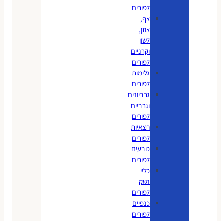
לפורים
אף,
אוזן,
לשון
וקרניים
לפורים
גלימות
לפורים
גרביונים
וגרביים
לפורים
חצאיות
לפורים
כובעים
לפורים
כליי
נשק
לפורים
כנפיים
לפורים