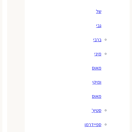
של
גבי
ברבי
מיני
מאוס
ומיקי
מאוס
סטיץ'
ספיידרמן