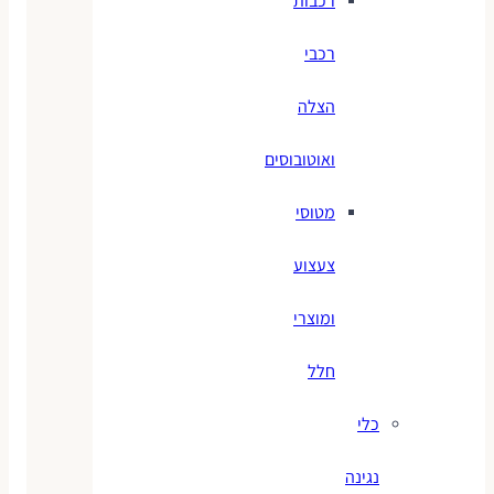
רכבות
רכבי
הצלה
ואוטובוסים
מטוסי
צעצוע
ומוצרי
חלל
כלי
נגינה