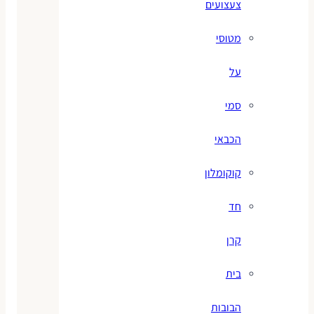
צעצועים
מטוסי
על
סמי
הכבאי
קוקומלון
חד
קרן
בית
הבובות