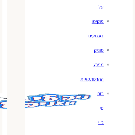
על
פוקימון
צעצועים
סוניק
מפרץ
ההרפתקאות
כוח
פי
ג'יי