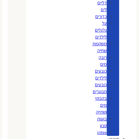
דליים
לים
כדורים
על
גלגלים
לילדים
משקפות
שחייה
רובה
מים
כובעים
לילדים
כובעים
מבוגרים
בקבוקי
מים
ושתייה
בועות
סבון
intex