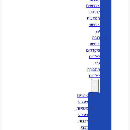
צעצועים
לתינוק
הפתעות
צעצועי
עץ
רובה
צעצוע
ואקדחים
לילדים
כלי
תחבורה
לילדים
מכוניות
צעצוע
משאיות
צעצוע
רכבות
רכבי