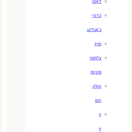
דאפו
כדורי
ג'אגלינג
פויז
צלחות
סיניות
הולה
הופ
יו
יו