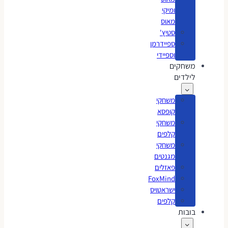
ומיקי
מאוס
סטיץ'
ספיידרמן
וספיידי
משחקים
לילדים
משחקי
קופסא
משחקי
קלפים
משחקי
מגנטים
פאזלים
FoxMind
ישראטויס
קלפים
בובות