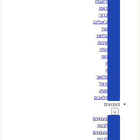
דיאבולו
דאפו
כדורי
ג'אגלינג
פויז
צלחות
סיניות
הולה
הופ
יו
יו
פלאוור
ודוויל
סטיק
קלאבים
צעצועים
צעצועים
לבנות
צעצועים
לבנים