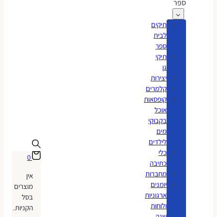
ספר
תיקים
לבית
ספר
תיקי
גן
יצירות
קלמרים
קופסאות
אוכל
בקבוקי
מים
לילדים
כלי
0
כתיבה
מחברות
אין
יומנים
מוצרים
ארגוניות
בסל
ולוחות
הקניות.
שנה