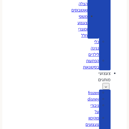
הצלה
ואוטובוסים
מטוסי
צעצוע
ומוצרי
חלל
כלי
נגינה
לילדים
הפתעות
בסיטונאות
צעצועי
מותגים
frozen
disney
גיבורי
על
פוקימון
צעצועים