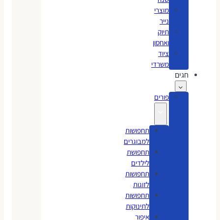
מוצרי
נייר
תיוק
ואחסון
ציוד
משרדי
חגים
פורים
תחפושות
למבוגרים
תחפושת
לילדים
תחפושות
לזוגות
תחפושות
לתינוקות
איפור