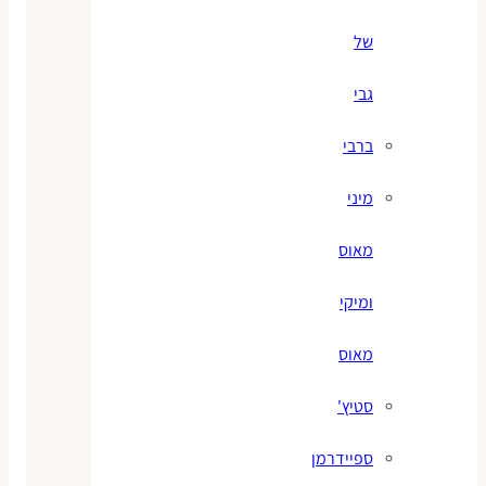
של
גבי
ברבי
מיני
מאוס
ומיקי
מאוס
סטיץ'
ספיידרמן