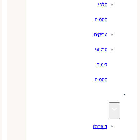
קלפי
קסמים
טריקים
סרטוני
לימוד
קסמים
ג׳אגלינג
דיאבולו