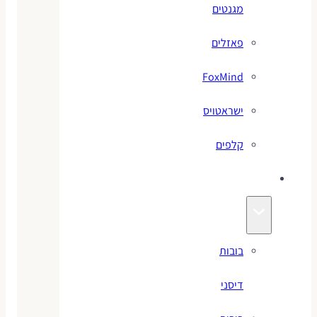
מגנטים
פאזלים
FoxMind
ישראטויס
קלפים
בובות
בובות
דיסני