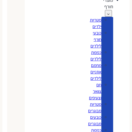
מוצרי
חורף
מטריות
ילדים
כובעי
חורף
לילדים
כפפות
לילדים
מחמם
אוזניים
לילדים
חם
צוואר
וצעיפים
מטריות
מבוגרים
כובעים
מבוגרים
כפפות