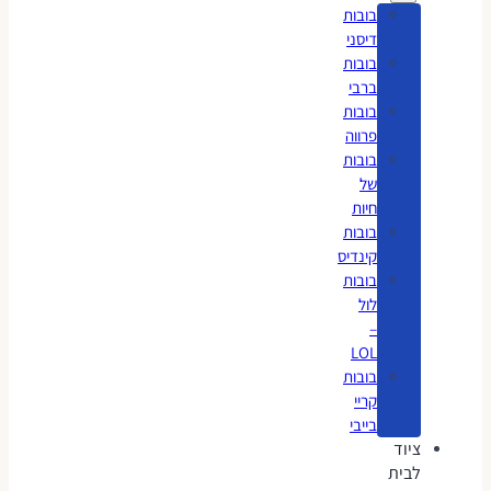
בובות
דיסני
בובות
ברבי
בובות
פרווה
בובות
של
חיות
בובות
קינדיס
בובות
לול
–
LOL
בובות
קריי
בייבי
ציוד
לבית