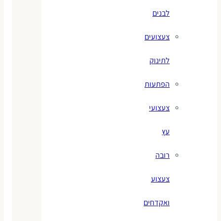
לבנים
צעצועים
לתינוק
הפתעות
צעצועי
עץ
רובה
צעצוע
ואקדחים