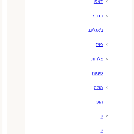
דאפו
כדורי
ג'אגלינג
פויז
צלחות
סיניות
הולה
הופ
יו
יו