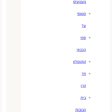
צעצועים
מטוסי
על
סמי
הכבאי
קוקומלון
חד
קרן
בית
הבובות