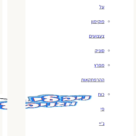
על
פוקימון
צעצועים
סוניק
מפרץ
ההרפתקאות
כוח
פי
ג'יי