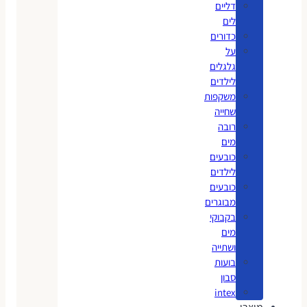
דליים
לים
כדורים
על
גלגלים
לילדים
משקפות
שחייה
רובה
מים
כובעים
לילדים
כובעים
מבוגרים
בקבוקי
מים
ושתייה
בועות
סבון
intex