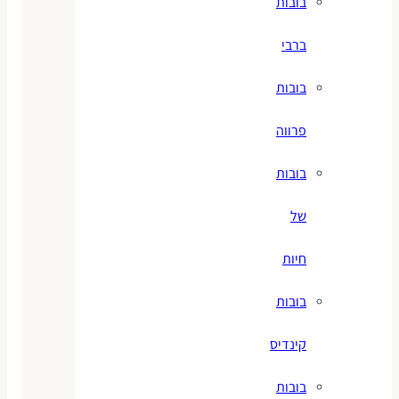
בובות
ברבי
בובות
פרווה
בובות
של
חיות
בובות
קינדיס
בובות