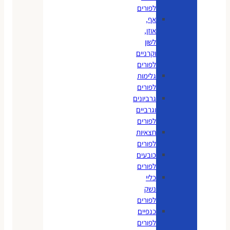
לפורים
אף,
אוזן,
לשון
וקרניים
לפורים
גלימות
לפורים
גרביונים
וגרביים
לפורים
חצאיות
לפורים
כובעים
לפורים
כליי
נשק
לפורים
כנפיים
לפורים