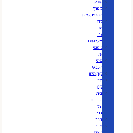
סוניק
מפרץ
ההרפתקאות
כוח
פי
ג'יי
צעצועים
מטוסי
על
סמי
הכבאי
קוקומלון
חד
קרן
בית
הבובות
של
גבי
ברבי
מיני
מאוס