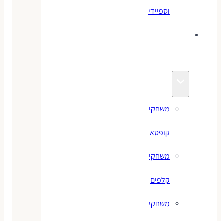
וספיידי
משחקים
לילדים
משחקי
קופסא
משחקי
קלפים
משחקי