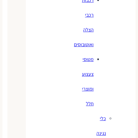
רכבות
רכבי
הצלה
ואוטובוסים
מטוסי
צעצוע
ומוצרי
חלל
כלי
נגינה