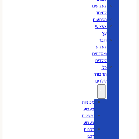
צעצועים
לתינוק
הפתעות
צעצועי
עץ
רובה
צעצוע
ואקדחים
לילדים
כלי
תחבורה
לילדים
מכוניות
צעצוע
משאיות
צעצוע
רכבות
רכבי