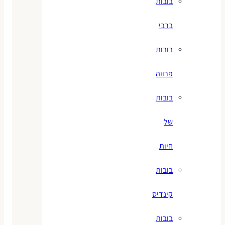
בובות
ברבי
בובות
פרווה
בובות
של
חיות
בובות
קינדיס
בובות