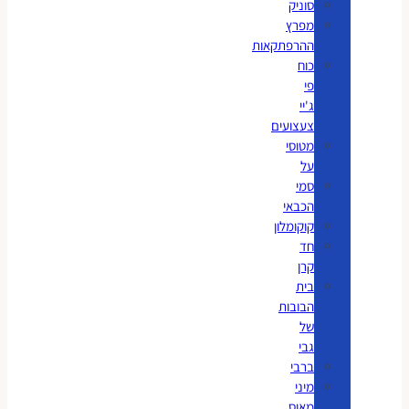
סוניק
מפרץ
ההרפתקאות
כוח
פי
ג'יי
צעצועים
מטוסי
על
סמי
הכבאי
קוקומלון
חד
קרן
בית
הבובות
של
גבי
ברבי
מיני
מאוס