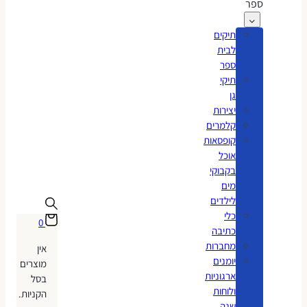
ספר
תיקים
לבית
ספר
תיקי
גן
יצירות
קלמרים
קופסאות
אוכל
בקבוקי
מים
לילדים
כלי
0
כתיבה
מחברות
אין
יומנים
מוצרים
ארגוניות
בסל
ולוחות
הקניות.
שנה