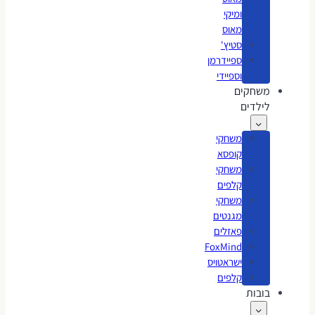
ומיקי
מאוס
סטיץ'
ספיידרמן
וספיידי
משחקים
לילדים
משחקי
קופסא
משחקי
קלפים
משחקי
מגנטים
פאזלים
FoxMind
ישראטויס
קלפים
בובות