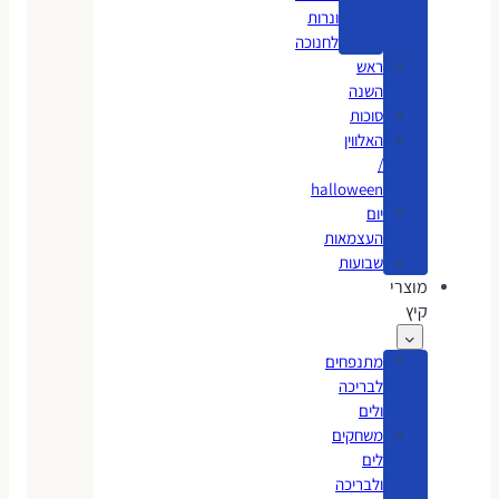
ונרות
לחנוכה
ראש
השנה
סוכות
האלווין
/
halloween
יום
העצמאות
שבועות
מוצרי
קיץ
מתנפחים
לבריכה
ולים
משחקים
לים
ולבריכה