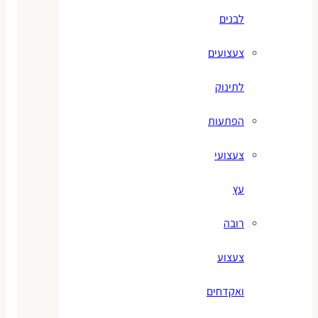
לבנים
צעצועים
לתינוק
הפתעות
צעצועי
עץ
רובה
צעצוע
ואקדחים