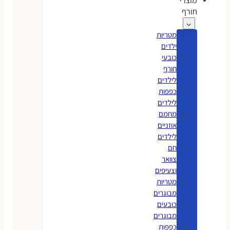
מוצרי
חורף
מטריות
ילדים
כובעי
חורף
לילדים
כפפות
לילדים
מחמם
אוזניים
לילדים
חם
צוואר
וצעיפים
מטריות
מבוגרים
כובעים
מבוגרים
כפפות