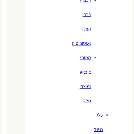
רכבות
רכבי
הצלה
ואוטובוסים
מטוסי
צעצוע
ומוצרי
חלל
כלי
נגינה