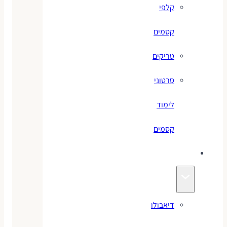
קלפי
קסמים
טריקים
סרטוני
לימוד
קסמים
ג׳אגלינג
דיאבולו