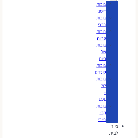
בובות
דיסני
בובות
ברבי
בובות
פרווה
בובות
של
חיות
בובות
קינדיס
בובות
לול
–
LOL
בובות
קריי
בייבי
ציוד
לבית