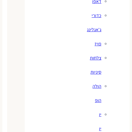
דאפו
כדורי
ג'אגלינג
פויז
צלחות
סיניות
הולה
הופ
יו
יו