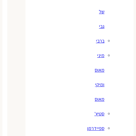
של
גבי
ברבי
מיני
מאוס
ומיקי
מאוס
סטיץ'
ספיידרמן