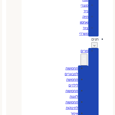
מוצרי
נייר
תיוק
ואחסון
ציוד
משרדי
חגים
פורים
תחפושות
למבוגרים
תחפושת
לילדים
תחפושות
לזוגות
תחפושות
לתינוקות
איפור