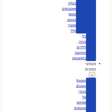
הצלה
ואוטובוסים
מטוסי
צעצוע
ומוצרי
חלל
כלי
נגינה
לילדים
הפתעות
בסיטונאות
צעצועי
מותגים
frozen
disney
גיבורי
על
פוקימון
צעצועים