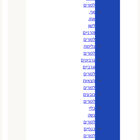
לפורים
אף,
אוזן,
לשון
וקרניים
לפורים
גלימות
לפורים
גרביונים
וגרביים
לפורים
חצאיות
לפורים
כובעים
לפורים
כליי
נשק
לפורים
כנפיים
לפורים