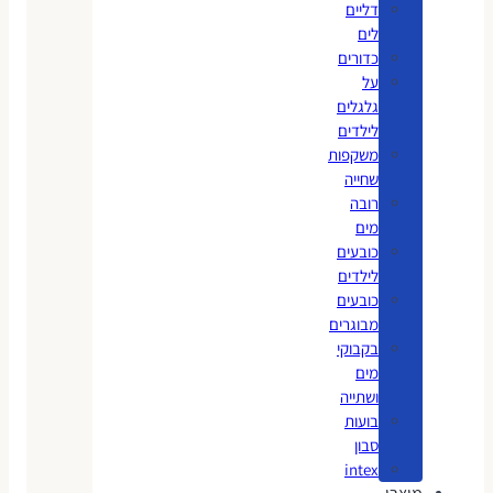
דליים
לים
כדורים
על
גלגלים
לילדים
משקפות
שחייה
רובה
מים
כובעים
לילדים
כובעים
מבוגרים
בקבוקי
מים
ושתייה
בועות
סבון
intex