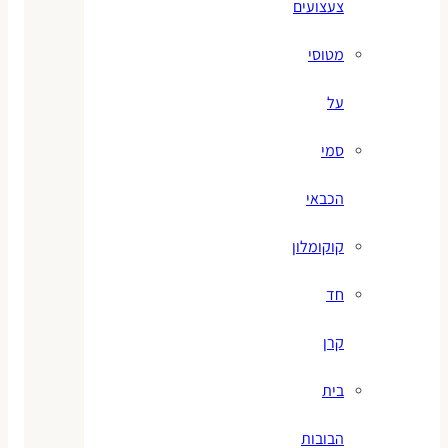
צעצועים
מטוסי
על
סמי
הכבאי
קוקומלון
חד
קרן
בית
הבובות