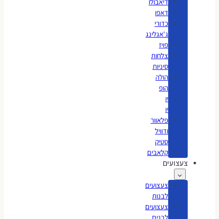
דיאבולו
דאפו
כדורי
ג'אגלינג
פויז
צלחות
סיניות
הולה
הופ
יו
יו
פלאוור
ודוויל
סטיק
קלאבים
צעצועים
צעצועים
לבנות
צעצועים
לבנים