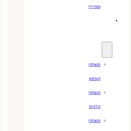
וספיידי
משחקים
לילדים
משחקי
קופסא
משחקי
קלפים
משחקי