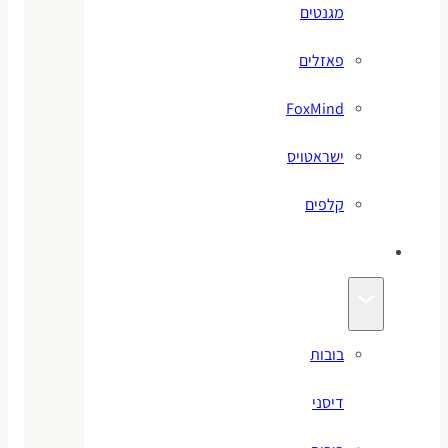
מגנטים
פאזלים
FoxMind
ישראטויס
קלפים
בובות
בובות
דיסני