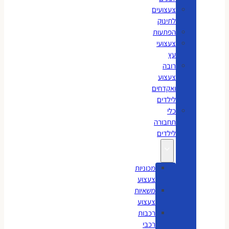
צעצועים
לתינוק
הפתעות
צעצועי
עץ
רובה
צעצוע
ואקדחים
לילדים
כלי
תחבורה
לילדים
מכוניות
צעצוע
משאיות
צעצוע
רכבות
רכבי