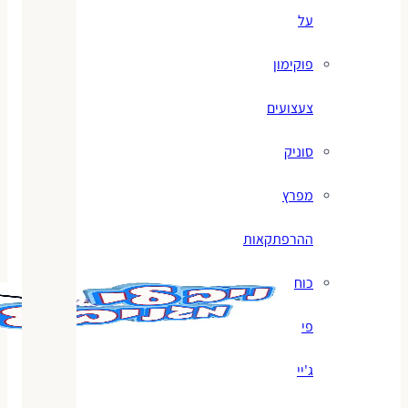
על
פוקימון
צעצועים
סוניק
מפרץ
ההרפתקאות
כוח
פי
ג'יי