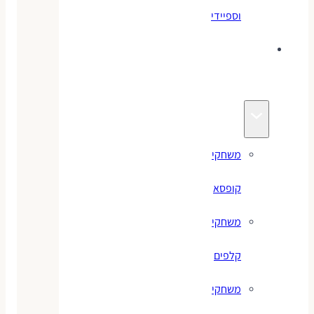
וספיידי
משחקים
לילדים
משחקי
קופסא
משחקי
קלפים
משחקי