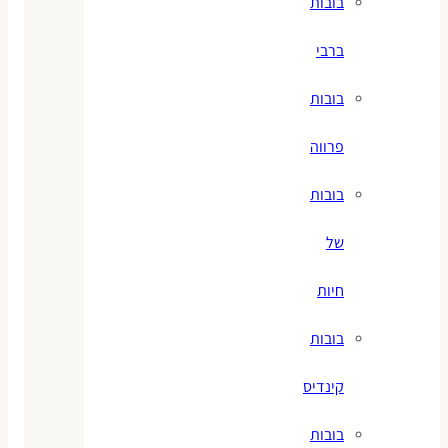
בובות
ברבי
בובות
פרווה
בובות
של
חיות
בובות
קינדיס
בובות