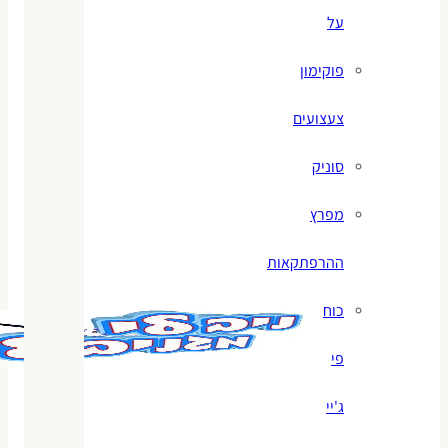
על
פוקימון
צעצועים
סוניק
מפרץ
ההרפתקאות
כוח
פי
ג'יי