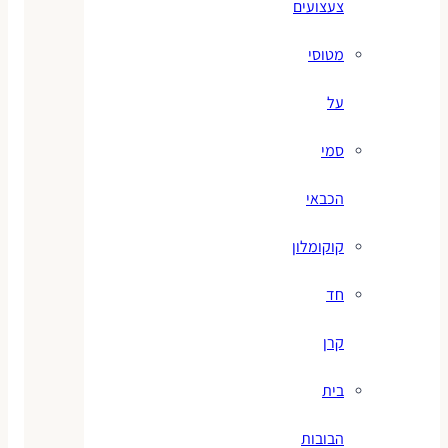
צעצועים
מטוסי
על
סמי
הכבאי
קוקומלון
חד
קרן
בית
הבובות