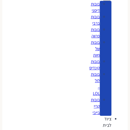
בובות
דיסני
בובות
ברבי
בובות
פרווה
בובות
של
חיות
בובות
קינדיס
בובות
לול
–
LOL
בובות
קריי
בייבי
ציוד
לבית