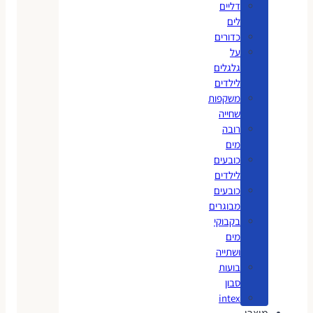
דליים
לים
כדורים
על
גלגלים
לילדים
משקפות
שחייה
רובה
מים
כובעים
לילדים
כובעים
מבוגרים
בקבוקי
מים
ושתייה
בועות
סבון
intex