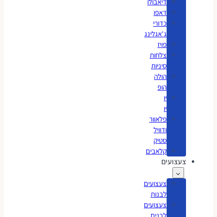
דיאבולו
דאפו
כדורי
ג'אגלינג
פויז
צלחות
סיניות
הולה
הופ
יו
יו
פלאוור
ודוויל
סטיק
קלאבים
צעצועים
צעצועים
לבנות
צעצועים
לבנים