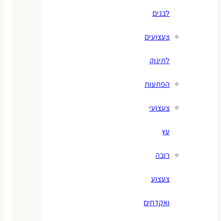
לבנים
צעצועים
לתינוק
הפתעות
צעצועי
עץ
רובה
צעצוע
ואקדחים