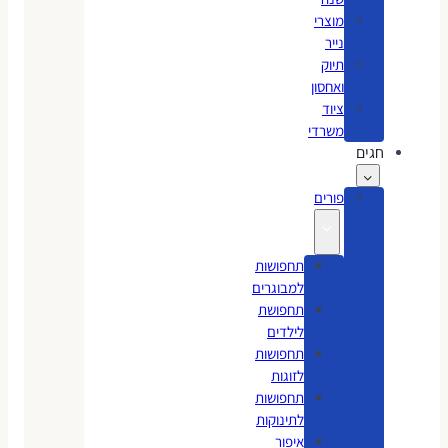
מוצרי
נייר
תיוק
ואחסון
ציוד
משרדי
חגים
פורים
תחפושות
למבוגרים
תחפושת
לילדים
תחפושות
לזוגות
תחפושות
לתינוקות
איפור