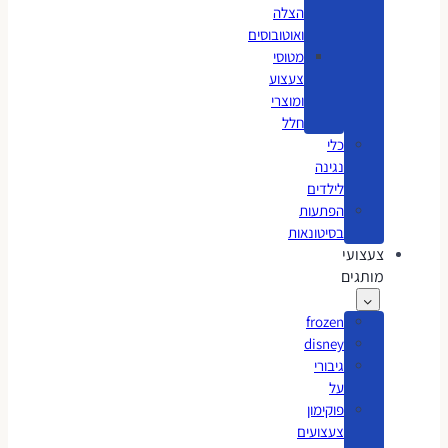
הצלה
ואוטובוסים
מטוסי
צעצוע
ומוצרי
חלל
כלי
נגינה
לילדים
הפתעות
בסיטונאות
צעצועי
מותגים
frozen
disney
גיבורי
על
פוקימון
צעצועים