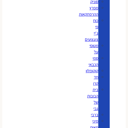
סוניק
מפרץ
ההרפתקאות
כוח
פי
ג'יי
צעצועים
מטוסי
על
סמי
הכבאי
קוקומלון
חד
קרן
בית
הבובות
של
גבי
ברבי
מיני
מאוס