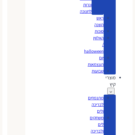
ונרות
לחנוכה
ראש
השנה
סוכות
האלווין
/
halloween
יום
העצמאות
שבועות
מוצרי
קיץ
מתנפחים
לבריכה
ולים
משחקים
לים
ולבריכה