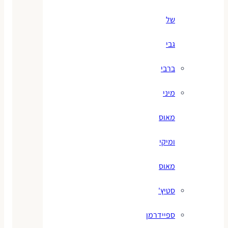
של
גבי
ברבי
מיני
מאוס
ומיקי
מאוס
סטיץ'
ספיידרמן