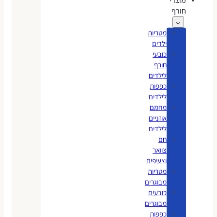
מוצרי
חורף
מטריות
ילדים
כובעי
חורף
לילדים
כפפות
לילדים
מחמם
אוזניים
לילדים
חם
צוואר
וצעיפים
מטריות
מבוגרים
כובעים
מבוגרים
כפפות