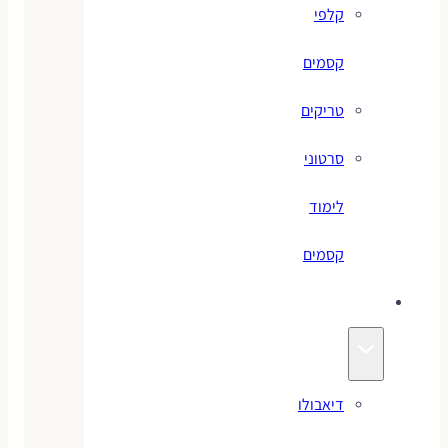
קלפי
קסמים
טריקים
סרטוני
לימוד
קסמים
ג׳אגלינג
דיאבולו