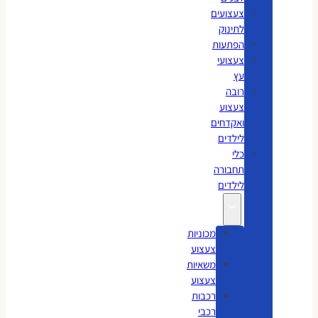
צעצועים
לתינוק
הפתעות
צעצועי
עץ
רובה
צעצוע
ואקדחים
לילדים
כלי
תחבורה
לילדים
מכוניות
צעצוע
משאיות
צעצוע
רכבות
רכבי