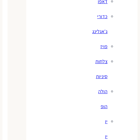
דאפו
כדורי
ג'אגלינג
פויז
צלחות
סיניות
הולה
הופ
יו
יו