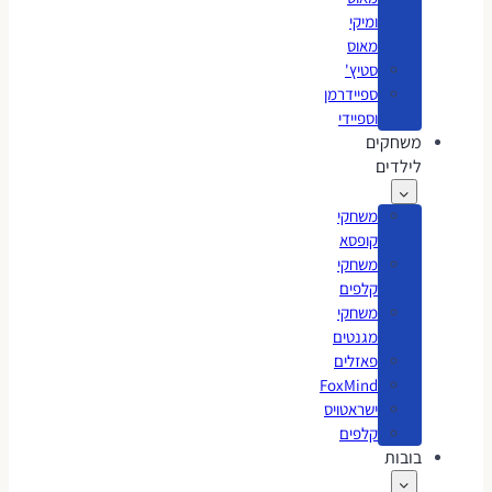
ומיקי
מאוס
סטיץ'
ספיידרמן
וספיידי
משחקים
לילדים
משחקי
קופסא
משחקי
קלפים
משחקי
מגנטים
פאזלים
FoxMind
ישראטויס
קלפים
בובות