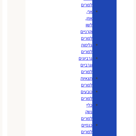
לפורים
אף,
אוזן,
לשון
וקרניים
לפורים
גלימות
לפורים
גרביונים
וגרביים
לפורים
חצאיות
לפורים
כובעים
לפורים
כליי
נשק
לפורים
כנפיים
לפורים