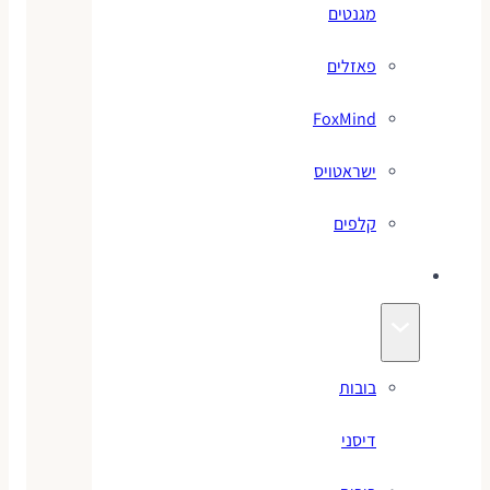
מגנטים
פאזלים
FoxMind
ישראטויס
קלפים
בובות
בובות
דיסני