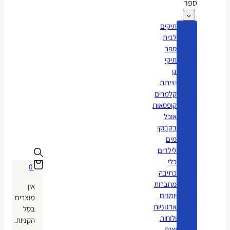
ספר
תיקים
לבית
ספר
תיקי
גן
יצירות
קלמרים
קופסאות
אוכל
בקבוקי
מים
לילדים
כלי
0
כתיבה
מחברות
אין
יומנים
מוצרים
ארגוניות
בסל
ולוחות
הקניות.
שנה