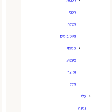
רכבות
רכבי
הצלה
ואוטובוסים
מטוסי
צעצוע
ומוצרי
חלל
כלי
נגינה