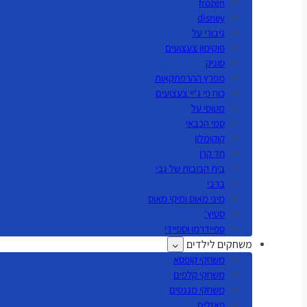
frozen
disney
גיבורי על
פוקימון צעצועים
סוניק
מפרץ ההרפתקאות
כוח פי ג'יי צעצועים
מטוסי על
סמי הכבאי
קוקומלון
חד קרן
בית הבובות של גבי
ברבי
מיני מאוס ומיקי מאוס
סטיץ'
ספיידרמן וספיידי
משחקים לילדים
משחקי קופסא
משחקי קלפים
משחקי מגנטים
פאזלים