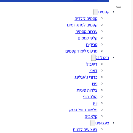
קסמים
קסמים לילדים
קסמים למתקדמים
ערכות קסמים
קלפי קסמים
טריקים
סרטוני לימוד קסמים
ג׳אגלינג
דיאבולו
דאפו
כדורי ג'אגלינג
פויז
צלחות סיניות
הולה הופ
יו יו
פלאוור ודוויל סטיק
קלאבים
צעצועים
צעצועים לבנות