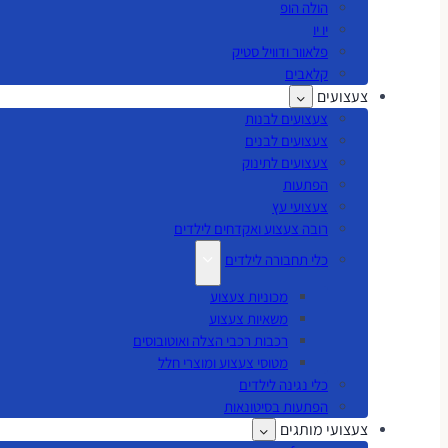
הולה הופ
יו יו
פלאוור ודוויל סטיק
קלאבים
צעצועים
צעצועים לבנות
צעצועים לבנים
צעצועים לתינוק
הפתעות
צעצועי עץ
רובה צעצוע ואקדחים לילדים
כלי תחבורה לילדים
מכוניות צעצוע
משאיות צעצוע
רכבות רכבי הצלה ואוטובוסים
מטוסי צעצוע ומוצרי חלל
כלי נגינה לילדים
הפתעות בסיטונאות
צעצועי מותגים