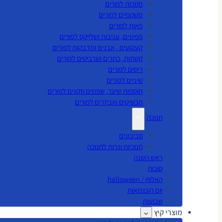
מסכות לפורים
משקפיים לפורים
פאות לפורים
פפיונים, עניבות ושלייקס לפורים
קעקועים , אבנים ומדבקות לפורים
קשתות, כתרים ושרביטים לפורים
ריסים לפורים
שיניים לפורים
תוספות שיער, שפמים וזקנים לפורים
תכשיטים ואביזרים לפורים
חנוכה
סביבונים
חנוכיות ונרות לחנוכה
ראש השנה
סוכות
האלווין / halloween
יום העצמאות
שבועות
מוצרי קיץ