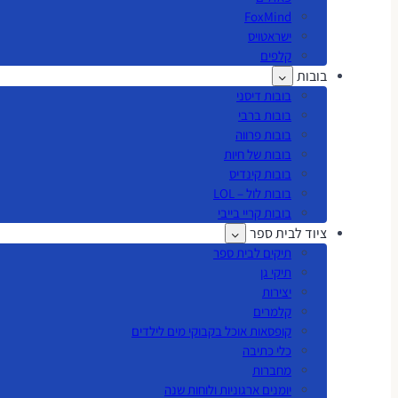
FoxMind
ישראטויס
קלפים
בובות
בובות דיסני
בובות ברבי
בובות פרווה
בובות של חיות
בובות קינדיס
בובות לול – LOL
בובות קריי בייבי
ציוד לבית ספר
תיקים לבית ספר
תיקי גן
יצירות
קלמרים
קופסאות אוכל בקבוקי מים לילדים
כלי כתיבה
מחברות
יומנים ארגוניות ולוחות שנה