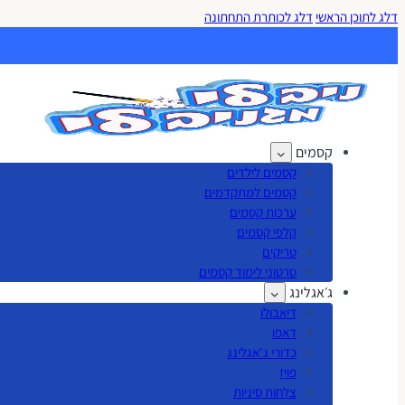
דלג לתוכן הראשי
דלג לכותרת התחתונה
קסמים
קסמים לילדים
קסמים למתקדמים
ערכות קסמים
קלפי קסמים
טריקים
סרטוני לימוד קסמים
ג׳אגלינג
דיאבולו
דאפו
כדורי ג'אגלינג
פויז
צלחות סיניות