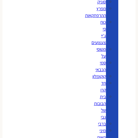
סוניק
מפרץ
ההרפתקאות
כוח
פי
ג'יי
צעצועים
מטוסי
על
סמי
הכבאי
קוקומלון
חד
קרן
בית
הבובות
של
גבי
ברבי
מיני
מאוס