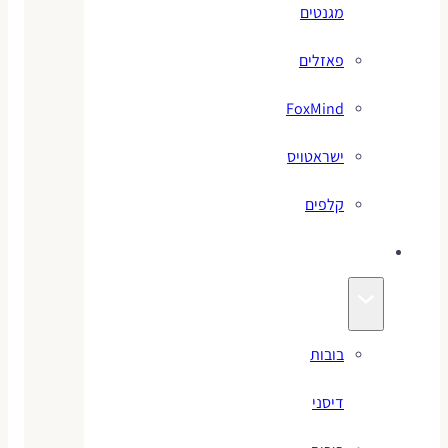
מגנטים
פאזלים
FoxMind
ישראטויס
קלפים
בובות
בובות
דיסני