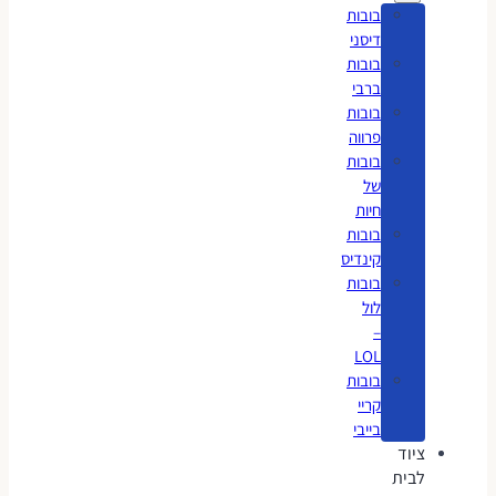
בובות
דיסני
בובות
ברבי
בובות
פרווה
בובות
של
חיות
בובות
קינדיס
בובות
לול
–
LOL
בובות
קריי
בייבי
ציוד
לבית