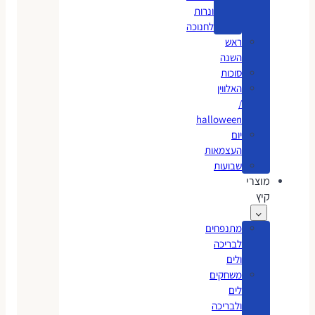
ונרות
לחנוכה
ראש
השנה
סוכות
האלווין
/
halloween
יום
העצמאות
שבועות
מוצרי
קיץ
מתנפחים
לבריכה
ולים
משחקים
לים
ולבריכה