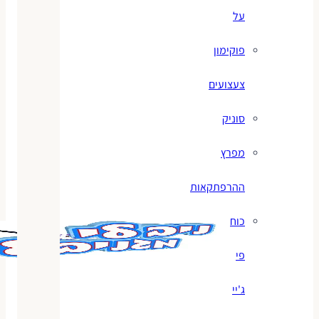
על
פוקימון
צעצועים
סוניק
מפרץ
ההרפתקאות
כוח
פי
ג'יי