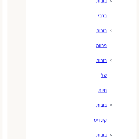
בובות
ברבי
בובות
פרווה
בובות
של
חיות
בובות
קינדיס
בובות