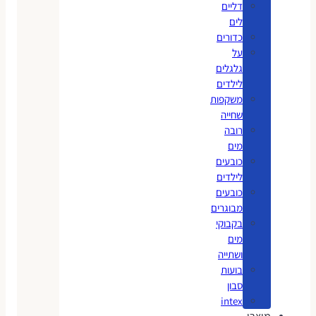
דליים
לים
כדורים
על
גלגלים
לילדים
משקפות
שחייה
רובה
מים
כובעים
לילדים
כובעים
מבוגרים
בקבוקי
מים
ושתייה
בועות
סבון
intex