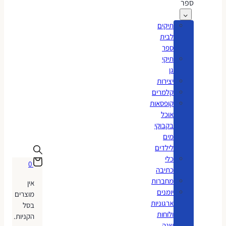
ספר
תיקים
לבית
ספר
תיקי
גן
יצירות
קלמרים
קופסאות
אוכל
בקבוקי
מים
לילדים
כלי
0
כתיבה
מחברות
אין
יומנים
מוצרים
ארגוניות
בסל
ולוחות
הקניות.
שנה