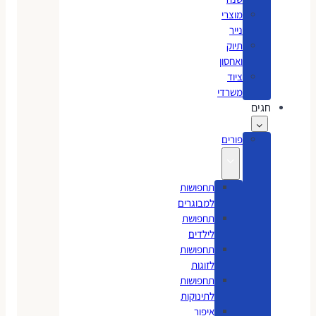
מוצרי
נייר
תיוק
ואחסון
ציוד
משרדי
חגים
פורים
תחפושות
למבוגרים
תחפושת
לילדים
תחפושות
לזוגות
תחפושות
לתינוקות
איפור