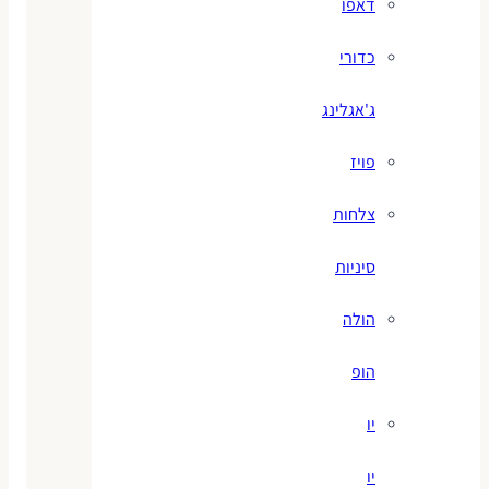
דאפו
כדורי
ג'אגלינג
פויז
צלחות
סיניות
הולה
הופ
יו
יו