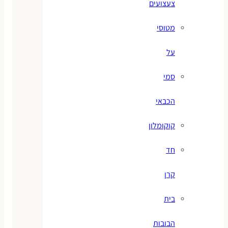
צעצועים
מטוסי
על
סמי
הכבאי
קוקומלון
חד
קרן
בית
הבובות