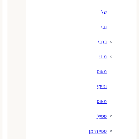
של
גבי
ברבי
מיני
מאוס
ומיקי
מאוס
סטיץ'
ספיידרמן