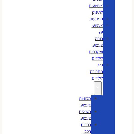
צעצועים
לתינוק
הפתעות
צעצועי
עץ
רובה
צעצוע
ואקדחים
לילדים
כלי
תחבורה
לילדים
מכוניות
צעצוע
משאיות
צעצוע
רכבות
רכבי