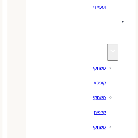
וספיידי
משחקים
לילדים
משחקי
קופסא
משחקי
קלפים
משחקי