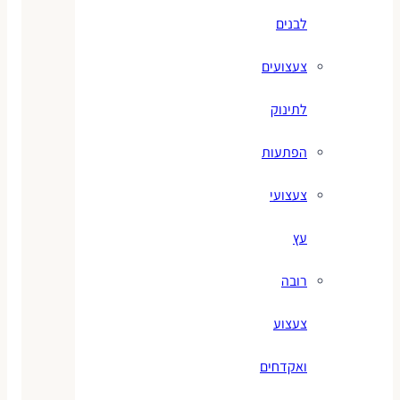
לבנים
צעצועים
לתינוק
הפתעות
צעצועי
עץ
רובה
צעצוע
ואקדחים