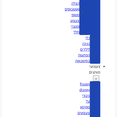
הצלה
ואוטובוסים
מטוסי
צעצוע
ומוצרי
חלל
כלי
נגינה
לילדים
הפתעות
בסיטונאות
צעצועי
מותגים
frozen
disney
גיבורי
על
פוקימון
צעצועים