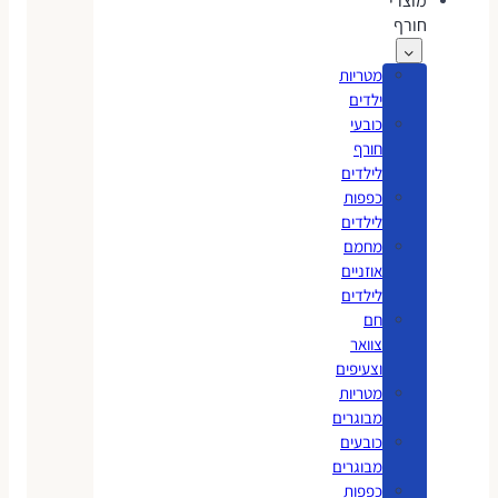
מוצרי
חורף
מטריות
ילדים
כובעי
חורף
לילדים
כפפות
לילדים
מחמם
אוזניים
לילדים
חם
צוואר
וצעיפים
מטריות
מבוגרים
כובעים
מבוגרים
כפפות