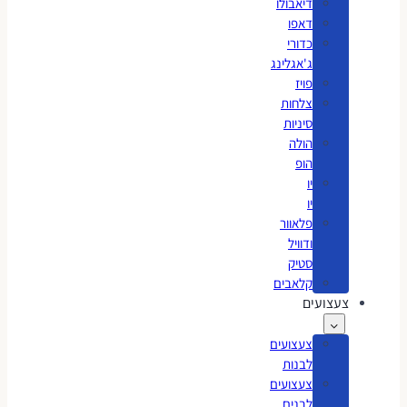
דיאבולו
דאפו
כדורי
ג'אגלינג
פויז
צלחות
סיניות
הולה
הופ
יו
יו
פלאוור
ודוויל
סטיק
קלאבים
צעצועים
צעצועים
לבנות
צעצועים
לבנים