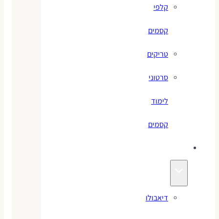
קלפי
קסמים
טריקים
סרטוני
לימוד
קסמים
ג׳אגלינג
דיאבולו