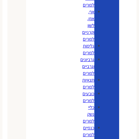
לפורים
אף,
אוזן,
לשון
וקרניים
לפורים
גלימות
לפורים
גרביונים
וגרביים
לפורים
חצאיות
לפורים
כובעים
לפורים
כליי
נשק
לפורים
כנפיים
לפורים