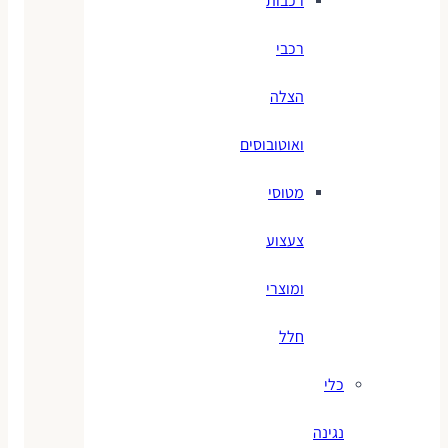
רכבות
רכבי
הצלה
ואוטובוסים
מטוסי
צעצוע
ומוצרי
חלל
כלי
נגינה