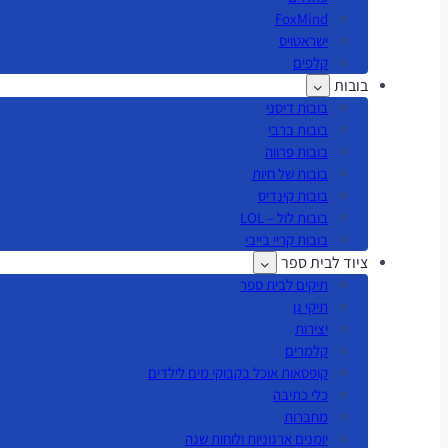
FoxMind
ישראטויס
קלפים
בובות
בובות דיסני
בובות ברבי
בובות פרווה
בובות של חיות
בובות קינדיס
בובות לול – LOL
בובות קריי בייבי
ציוד לבית ספר
תיקים לבית ספר
תיקי גן
יצירות
קלמרים
קופסאות אוכל בקבוקי מים לילדים
כלי כתיבה
מחברות
יומנים ארגוניות ולוחות שנה