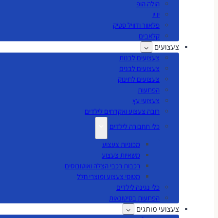
הולה הופ
יו יו
פלאוור ודוויל סטיק
קלאבים
צעצועים
צעצועים לבנות
צעצועים לבנים
צעצועים לתינוק
הפתעות
צעצועי עץ
רובה צעצוע ואקדחים לילדים
כלי תחבורה לילדים
מכוניות צעצוע
משאיות צעצוע
רכבות רכבי הצלה ואוטובוסים
מטוסי צעצוע ומוצרי חלל
כלי נגינה לילדים
הפתעות בסיטונאות
צעצועי מותגים