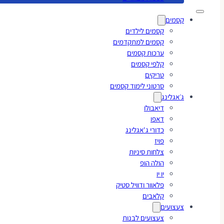
קסמים
קסמים לילדים
קסמים למתקדמים
ערכות קסמים
קלפי קסמים
טריקים
סרטוני לימוד קסמים
ג׳אגלינג
דיאבולו
דאפו
כדורי ג'אגלינג
פויז
צלחות סיניות
הולה הופ
יו יו
פלאוור ודוויל סטיק
קלאבים
צעצועים
צעצועים לבנות