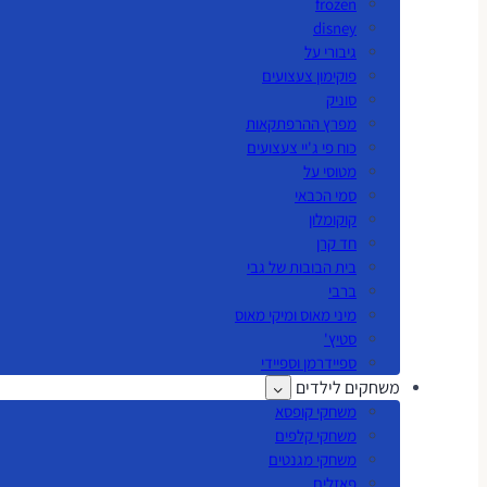
frozen
disney
גיבורי על
פוקימון צעצועים
סוניק
מפרץ ההרפתקאות
כוח פי ג'יי צעצועים
מטוסי על
סמי הכבאי
קוקומלון
חד קרן
בית הבובות של גבי
ברבי
מיני מאוס ומיקי מאוס
סטיץ'
ספיידרמן וספיידי
משחקים לילדים
משחקי קופסא
משחקי קלפים
משחקי מגנטים
פאזלים