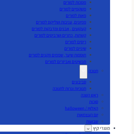
מסכות לפורים
משקפיים לפורים
פאות לפורים
פפיונים, עניבות ושלייקס לפורים
קעקועים , אבנים ומדבקות לפורים
קשתות, כתרים ושרביטים לפורים
ריסים לפורים
שיניים לפורים
תוספות שיער, שפמים וזקנים לפורים
תכשיטים ואביזרים לפורים
חנוכה
סביבונים
חנוכיות ונרות לחנוכה
ראש השנה
סוכות
האלווין / halloween
יום העצמאות
שבועות
מוצרי קיץ