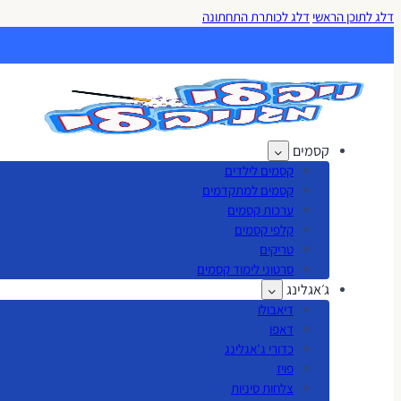
דלג לתוכן הראשי
דלג לכותרת התחתונה
קסמים
קסמים לילדים
קסמים למתקדמים
ערכות קסמים
קלפי קסמים
טריקים
סרטוני לימוד קסמים
ג׳אגלינג
דיאבולו
דאפו
כדורי ג'אגלינג
פויז
צלחות סיניות