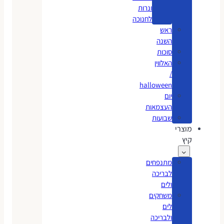
ונרות
לחנוכה
ראש
השנה
סוכות
האלווין
/
halloween
יום
העצמאות
שבועות
מוצרי
קיץ
מתנפחים
לבריכה
ולים
משחקים
לים
ולבריכה