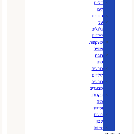
דליים
לים
כדורים
על
גלגלים
לילדים
משקפות
שחייה
רובה
מים
כובעים
לילדים
כובעים
מבוגרים
בקבוקי
מים
ושתייה
בועות
סבון
intex