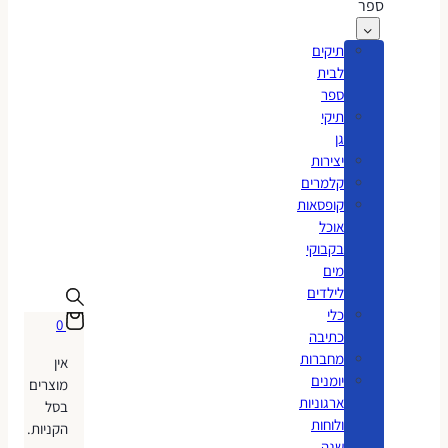
ספר
תיקים
לבית
ספר
תיקי
גן
יצירות
קלמרים
קופסאות
אוכל
בקבוקי
מים
לילדים
כלי
0
כתיבה
מחברות
אין
יומנים
מוצרים
ארגוניות
בסל
ולוחות
הקניות.
שנה