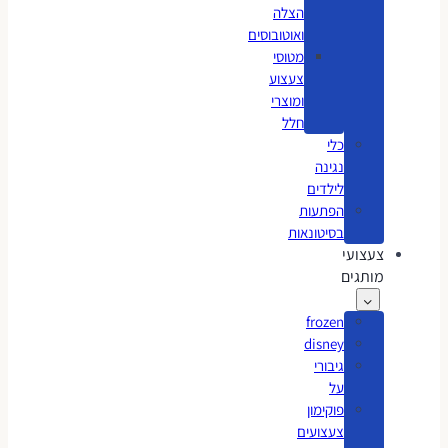
הצלה
ואוטובוסים
מטוסי
צעצוע
ומוצרי
חלל
כלי
נגינה
לילדים
הפתעות
בסיטונאות
צעצועי
מותגים
frozen
disney
גיבורי
על
פוקימון
צעצועים