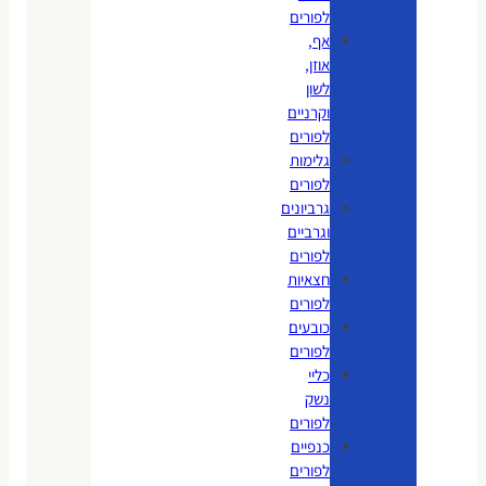
לפורים
אף,
אוזן,
לשון
וקרניים
לפורים
גלימות
לפורים
גרביונים
וגרביים
לפורים
חצאיות
לפורים
כובעים
לפורים
כליי
נשק
לפורים
כנפיים
לפורים