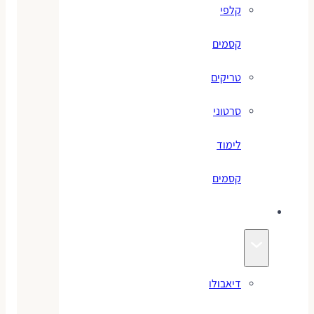
קלפי
קסמים
טריקים
סרטוני
לימוד
קסמים
ג׳אגלינג
דיאבולו