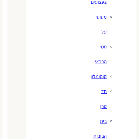
צעצועים
מטוסי
על
סמי
הכבאי
קוקומלון
חד
קרן
בית
הבובות