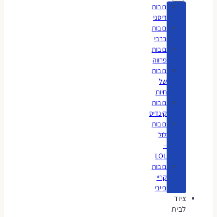
בובות
דיסני
בובות
ברבי
בובות
פרווה
בובות
של
חיות
בובות
קינדיס
בובות
לול
–
LOL
בובות
קריי
בייבי
ציוד
לבית