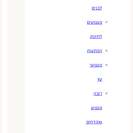
לבנים
צעצועים
לתינוק
הפתעות
צעצועי
עץ
רובה
צעצוע
ואקדחים