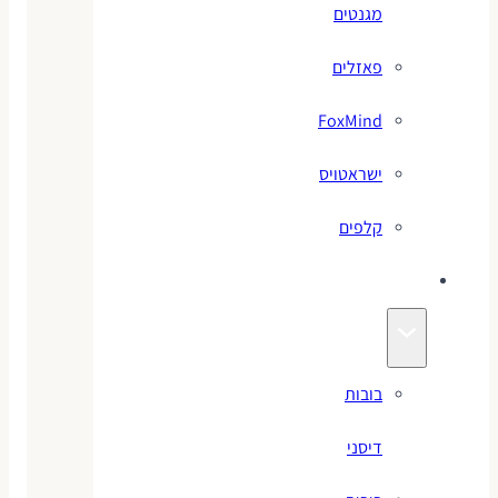
מגנטים
פאזלים
FoxMind
ישראטויס
קלפים
בובות
בובות
דיסני