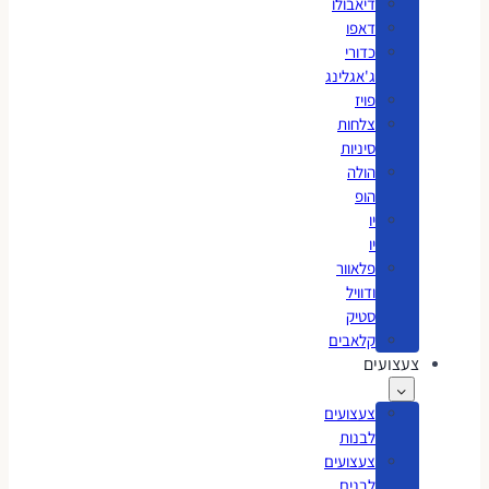
דיאבולו
דאפו
כדורי
ג'אגלינג
פויז
צלחות
סיניות
הולה
הופ
יו
יו
פלאוור
ודוויל
סטיק
קלאבים
צעצועים
צעצועים
לבנות
צעצועים
לבנים