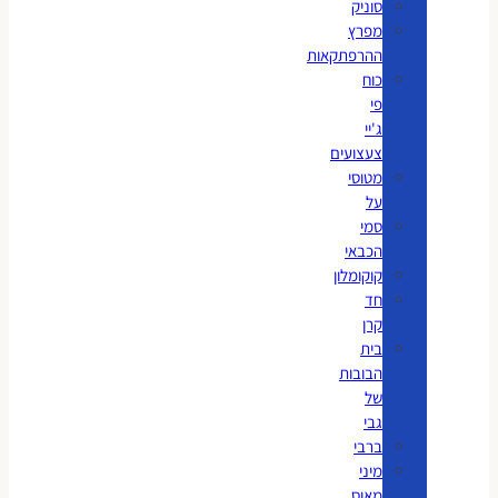
סוניק
מפרץ
ההרפתקאות
כוח
פי
ג'יי
צעצועים
מטוסי
על
סמי
הכבאי
קוקומלון
חד
קרן
בית
הבובות
של
גבי
ברבי
מיני
מאוס