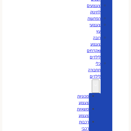
צעצועים
לתינוק
הפתעות
צעצועי
עץ
רובה
צעצוע
ואקדחים
לילדים
כלי
תחבורה
לילדים
מכוניות
צעצוע
משאיות
צעצוע
רכבות
רכבי