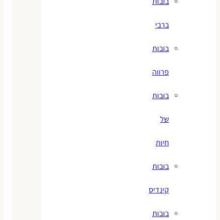
בובות
ברבי
בובות
פרווה
בובות
של
חיות
בובות
קינדיס
בובות