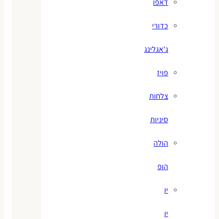
דאפו
כדורי
ג'אגלינג
פויז
צלחות
סיניות
הולה
הופ
יו
יו