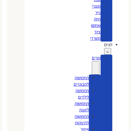
מוצרי
נייר
תיוק
ואחסון
ציוד
משרדי
חגים
פורים
תחפושות
למבוגרים
תחפושת
לילדים
תחפושות
לזוגות
תחפושות
לתינוקות
איפור