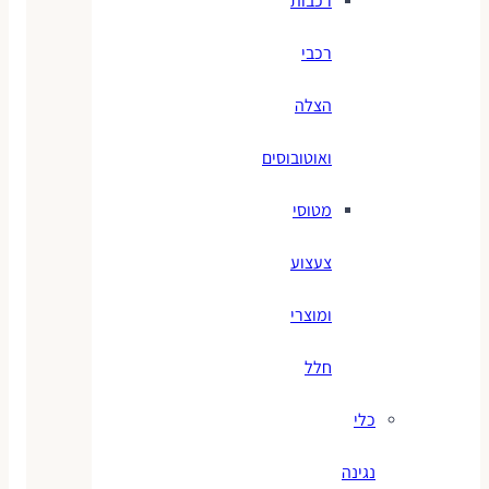
רכבות
רכבי
הצלה
ואוטובוסים
מטוסי
צעצוע
ומוצרי
חלל
כלי
נגינה