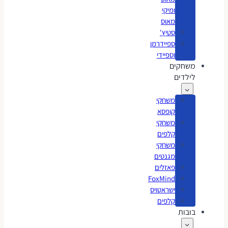
ומיקי
מאוס
סטיץ'
ספיידרמן
וספיידי
משחקים
לילדים
משחקי
קופסא
משחקי
קלפים
משחקי
מגנטים
פאזלים
FoxMind
ישראטויס
קלפים
בובות