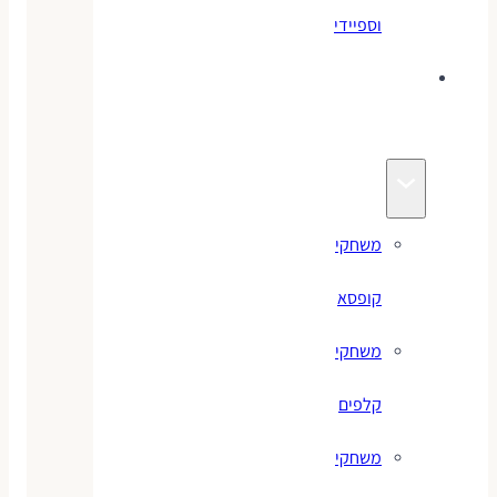
וספיידי
משחקים
לילדים
משחקי
קופסא
משחקי
קלפים
משחקי