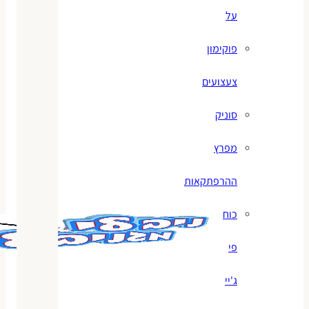
על
פוקימון
צעצועים
סוניק
מפרץ
ההרפתקאות
כוח
פי
ג'יי