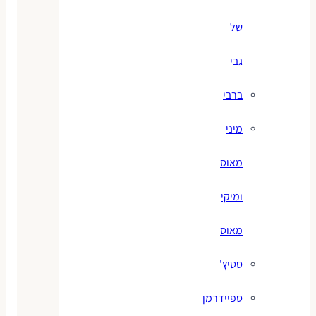
של
גבי
ברבי
מיני
מאוס
ומיקי
מאוס
סטיץ'
ספיידרמן