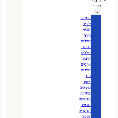
מוצרי
חורף
מטריות
ילדים
כובעי
חורף
לילדים
כפפות
לילדים
מחמם
אוזניים
לילדים
חם
צוואר
וצעיפים
מטריות
מבוגרים
כובעים
מבוגרים
כפפות