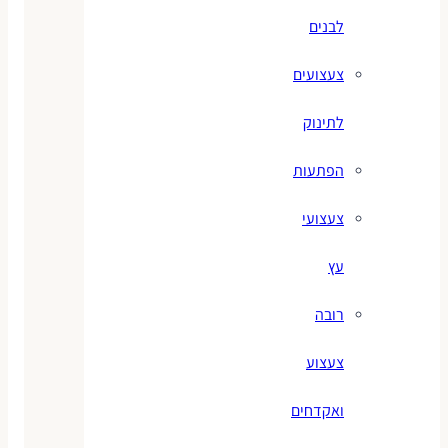
לבנים
צעצועים
לתינוק
הפתעות
צעצועי
עץ
רובה
צעצוע
ואקדחים