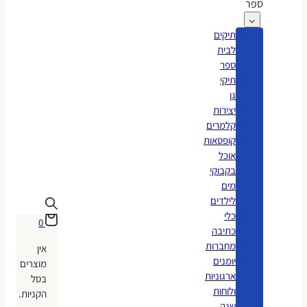
ספר
תיקים
לבית
ספר
תיקי
גן
יצירות
קלמרים
קופסאות
אוכל
בקבוקי
מים
לילדים
כלי
0
כתיבה
מחברות
אין
יומנים
מוצרים
ארגוניות
בסל
ולוחות
הקניות.
שנה