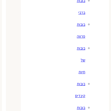
בובות
ברבי
בובות
פרווה
בובות
של
חיות
בובות
קינדיס
בובות