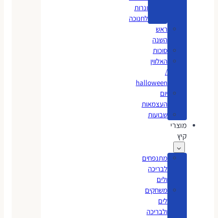
ונרות
לחנוכה
ראש
השנה
סוכות
האלווין
/
halloween
יום
העצמאות
שבועות
מוצרי
קיץ
מתנפחים
לבריכה
ולים
משחקים
לים
ולבריכה