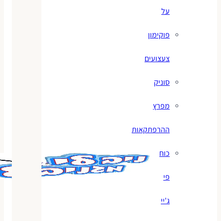
על
פוקימון
צעצועים
סוניק
מפרץ
ההרפתקאות
כוח
פי
ג'יי