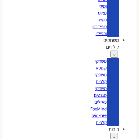
ומיקי
מאוס
סטיץ'
ספיידרמן
וספיידי
משחקים
לילדים
משחקי
קופסא
משחקי
קלפים
משחקי
מגנטים
פאזלים
FoxMind
ישראטויס
קלפים
בובות