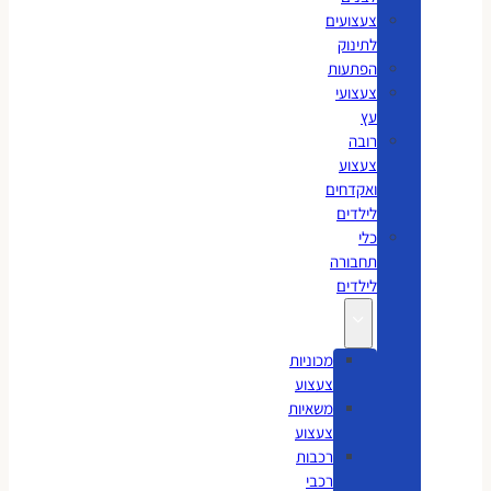
צעצועים
לתינוק
הפתעות
צעצועי
עץ
רובה
צעצוע
ואקדחים
לילדים
כלי
תחבורה
לילדים
מכוניות
צעצוע
משאיות
צעצוע
רכבות
רכבי