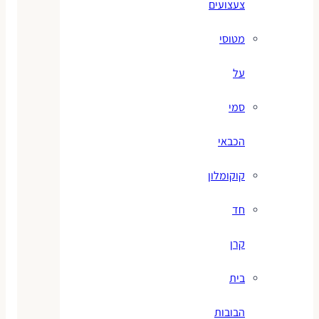
צעצועים
מטוסי
על
סמי
הכבאי
קוקומלון
חד
קרן
בית
הבובות