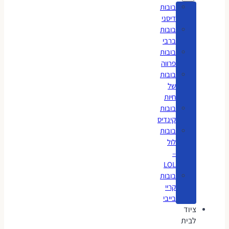
בובות
דיסני
בובות
ברבי
בובות
פרווה
בובות
של
חיות
בובות
קינדיס
בובות
לול
–
LOL
בובות
קריי
בייבי
ציוד
לבית