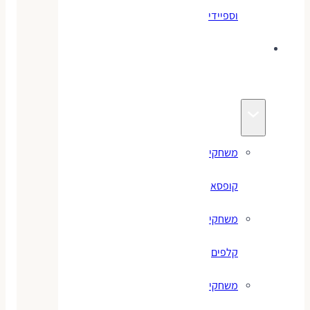
וספיידי
משחקים
לילדים
משחקי
קופסא
משחקי
קלפים
משחקי