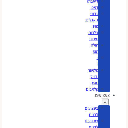
דיאבולו
דאפו
כדורי
ג'אגלינג
פויז
צלחות
סיניות
הולה
הופ
יו
יו
פלאוור
ודוויל
סטיק
קלאבים
צעצועים
צעצועים
לבנות
צעצועים
לבנים