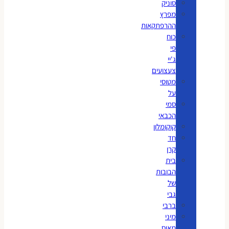
סוניק
מפרץ
ההרפתקאות
כוח
פי
ג'יי
צעצועים
מטוסי
על
סמי
הכבאי
קוקומלון
חד
קרן
בית
הבובות
של
גבי
ברבי
מיני
מאוס