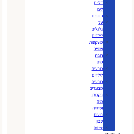
דליים
לים
כדורים
על
גלגלים
לילדים
משקפות
שחייה
רובה
מים
כובעים
לילדים
כובעים
מבוגרים
בקבוקי
מים
ושתייה
בועות
סבון
intex