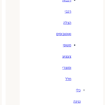
רכבות
רכבי
הצלה
ואוטובוסים
מטוסי
צעצוע
ומוצרי
חלל
כלי
נגינה