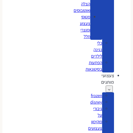
הצלה
ואוטובוסים
מטוסי
צעצוע
ומוצרי
חלל
כלי
נגינה
לילדים
הפתעות
בסיטונאות
צעצועי
מותגים
frozen
disney
גיבורי
על
פוקימון
צעצועים