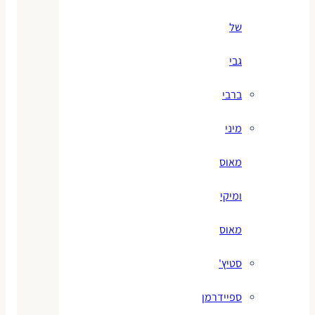
של
גבי
ברבי
מיני
מאוס
ומיקי
מאוס
סטיץ'
ספיידרמן