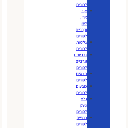
לפורים
אף,
אוזן,
לשון
וקרניים
לפורים
גלימות
לפורים
גרביונים
וגרביים
לפורים
חצאיות
לפורים
כובעים
לפורים
כליי
נשק
לפורים
כנפיים
לפורים