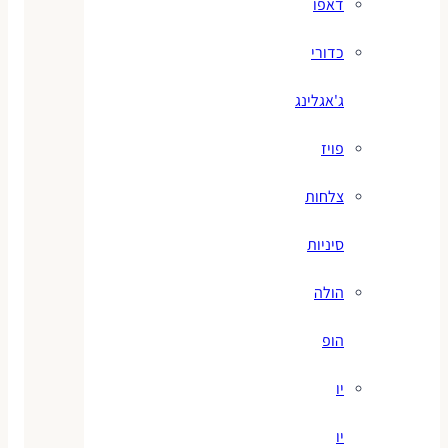
דאפו
כדורי
ג'אגלינג
פויז
צלחות
סיניות
הולה
הופ
יו
יו