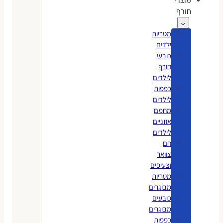
מוצרי
חורף
מטריות
ילדים
כובעי
חורף
לילדים
כפפות
לילדים
מחמם
אוזניים
לילדים
חם
צוואר
וצעיפים
מטריות
מבוגרים
כובעים
מבוגרים
כפפות