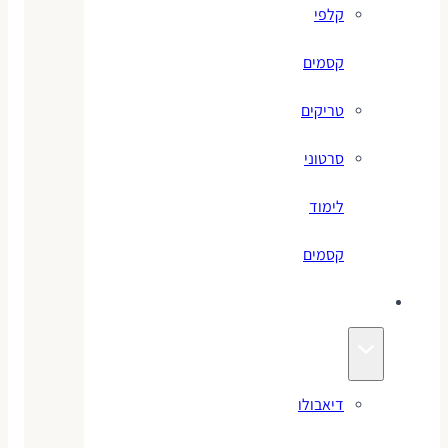
קלפי
קסמים
טריקים
סרטוני
לימוד
קסמים
ג׳אגלינג
דיאבולו