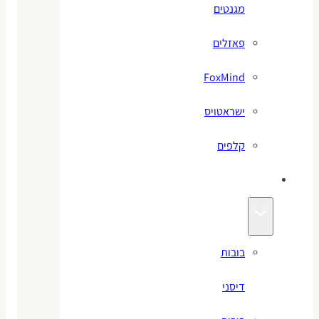
מגנטים
פאזלים
FoxMind
ישראטויס
קלפים
בובות
בובות
דיסני