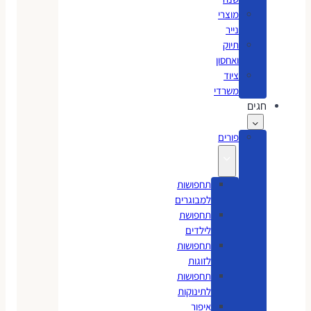
מוצרי
נייר
תיוק
ואחסון
ציוד
משרדי
חגים
פורים
תחפושות
למבוגרים
תחפושת
לילדים
תחפושות
לזוגות
תחפושות
לתינוקות
איפור