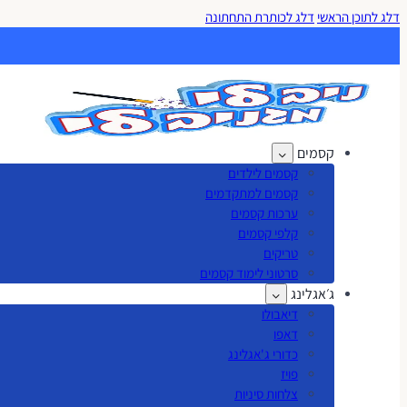
דלג לתוכן הראשי
דלג לכותרת התחתונה
קסמים
קסמים לילדים
קסמים למתקדמים
ערכות קסמים
קלפי קסמים
טריקים
סרטוני לימוד קסמים
ג׳אגלינג
דיאבולו
דאפו
כדורי ג'אגלינג
פויז
צלחות סיניות