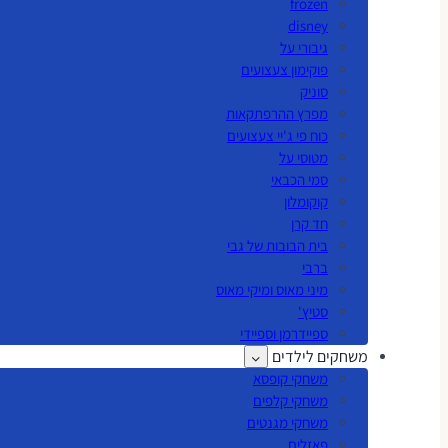
frozen
disney
גיבורי על
פוקימון צעצועים
סוניק
מפרץ ההרפתקאות
כוח פי ג'יי צעצועים
מטוסי על
סמי הכבאי
קוקומלון
חד קרן
בית הבובות של גבי
ברבי
מיני מאוס ומיקי מאוס
סטיץ'
ספיידרמן וספיידי
משחקים לילדים
משחקי קופסא
משחקי קלפים
משחקי מגנטים
פאזלים