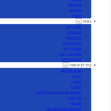
FoxMind
ישראטויס
קלפים
בובות
בובות דיסני
בובות ברבי
בובות פרווה
בובות של חיות
בובות קינדיס
בובות לול – LOL
בובות קריי בייבי
ציוד לבית ספר
תיקים לבית ספר
תיקי גן
יצירות
קלמרים
קופסאות אוכל בקבוקי מים לילדים
כלי כתיבה
מחברות
יומנים ארגוניות ולוחות שנה