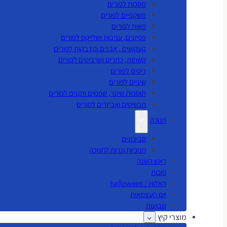
מסכות לפורים
משקפיים לפורים
פאות לפורים
פפיונים, עניבות ושלייקס לפורים
קעקועים , אבנים ומדבקות לפורים
קשתות, כתרים ושרביטים לפורים
ריסים לפורים
שיניים לפורים
תוספות שיער, שפמים וזקנים לפורים
תכשיטים ואביזרים לפורים
חנוכה
סביבונים
חנוכיות ונרות לחנוכה
ראש השנה
סוכות
האלווין / halloween
יום העצמאות
שבועות
מוצרי קיץ