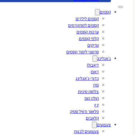
קסמים
קסמים לילדים
קסמים למתקדמים
ערכות קסמים
קלפי קסמים
טריקים
סרטוני לימוד קסמים
ג׳אגלינג
דיאבולו
דאפו
כדורי ג'אגלינג
פויז
צלחות סיניות
הולה הופ
יו יו
פלאוור ודוויל סטיק
קלאבים
צעצועים
צעצועים לבנות