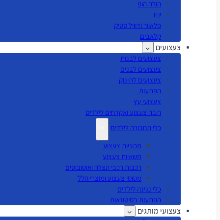
הולה הופ
יו יו
פלאוור ודוויל סטיק
קלאבים
צעצועים
צעצועים לבנות
צעצועים לבנים
צעצועים לתינוק
הפתעות
צעצועי עץ
רובה צעצוע ואקדחים לילדים
כלי תחבורה לילדים
מכוניות צעצוע
משאיות צעצוע
רכבות רכבי הצלה ואוטובוסים
מטוסי צעצוע ומוצרי חלל
כלי נגינה לילדים
הפתעות בסיטונאות
צעצועי מותגים