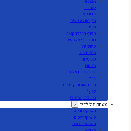
frozen
disney
גיבורי על
פוקימון צעצועים
סוניק
מפרץ ההרפתקאות
כוח פי ג'יי צעצועים
מטוסי על
סמי הכבאי
קוקומלון
חד קרן
בית הבובות של גבי
ברבי
מיני מאוס ומיקי מאוס
סטיץ'
ספיידרמן וספיידי
משחקים לילדים
משחקי קופסא
משחקי קלפים
משחקי מגנטים
פאזלים