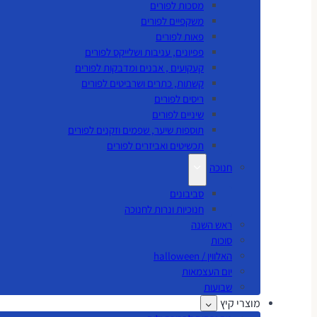
מסכות לפורים
משקפיים לפורים
פאות לפורים
פפיונים, עניבות ושלייקס לפורים
קעקועים , אבנים ומדבקות לפורים
קשתות, כתרים ושרביטים לפורים
ריסים לפורים
שיניים לפורים
תוספות שיער, שפמים וזקנים לפורים
תכשיטים ואביזרים לפורים
חנוכה
סביבונים
חנוכיות ונרות לחנוכה
ראש השנה
סוכות
האלווין / halloween
יום העצמאות
שבועות
מוצרי קיץ