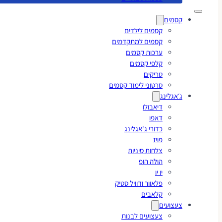
קסמים
קסמים לילדים
קסמים למתקדמים
ערכות קסמים
קלפי קסמים
טריקים
סרטוני לימוד קסמים
ג׳אגלינג
דיאבולו
דאפו
כדורי ג'אגלינג
פויז
צלחות סיניות
הולה הופ
יו יו
פלאוור ודוויל סטיק
קלאבים
צעצועים
צעצועים לבנות