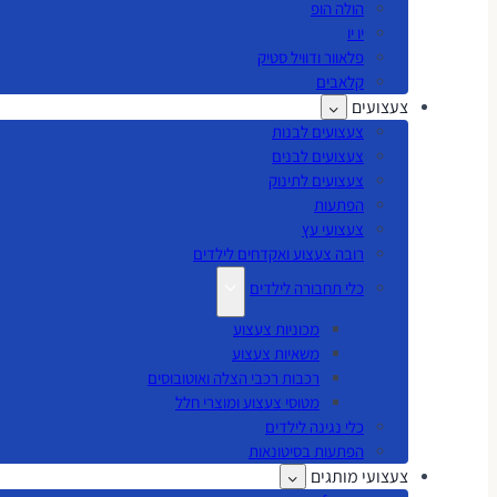
הולה הופ
יו יו
פלאוור ודוויל סטיק
קלאבים
צעצועים
צעצועים לבנות
צעצועים לבנים
צעצועים לתינוק
הפתעות
צעצועי עץ
רובה צעצוע ואקדחים לילדים
כלי תחבורה לילדים
מכוניות צעצוע
משאיות צעצוע
רכבות רכבי הצלה ואוטובוסים
מטוסי צעצוע ומוצרי חלל
כלי נגינה לילדים
הפתעות בסיטונאות
צעצועי מותגים