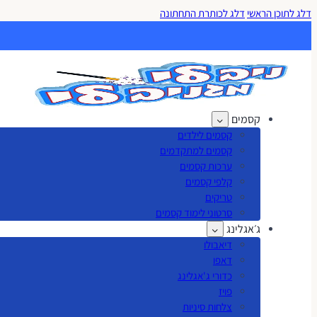
דלג לתוכן הראשי
דלג לכותרת התחתונה
קסמים
קסמים לילדים
קסמים למתקדמים
ערכות קסמים
קלפי קסמים
טריקים
סרטוני לימוד קסמים
ג׳אגלינג
דיאבולו
דאפו
כדורי ג'אגלינג
פויז
צלחות סיניות