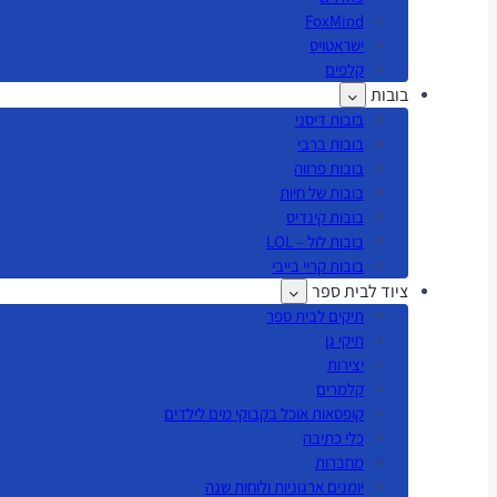
FoxMind
ישראטויס
קלפים
בובות
בובות דיסני
בובות ברבי
בובות פרווה
בובות של חיות
בובות קינדיס
בובות לול – LOL
בובות קריי בייבי
ציוד לבית ספר
תיקים לבית ספר
תיקי גן
יצירות
קלמרים
קופסאות אוכל בקבוקי מים לילדים
כלי כתיבה
מחברות
יומנים ארגוניות ולוחות שנה